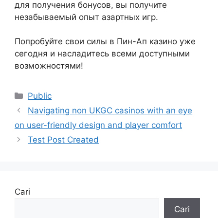
для получения бонусов, вы получите
незабываемый опыт азартных игр.
Попробуйте свои силы в Пин-Ап казино уже
сегодня и насладитесь всеми доступными
возможностями!
Public
Navigating non UKGC casinos with an eye
on user-friendly design and player comfort
Test Post Created
Cari
Cari