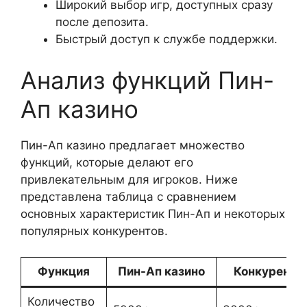
Широкий выбор игр, доступных сразу
после депозита.
Быстрый доступ к службе поддержки.
Анализ функций Пин-
Ап казино
Пин-Ап казино предлагает множество
функций, которые делают его
привлекательным для игроков. Ниже
представлена таблица с сравнением
основных характеристик Пин-Ап и некоторых
популярных конкурентов.
Функция
Пин-Ап казино
Конкурент 
Количество