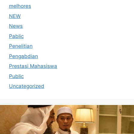
melhores
NEW
News
Pablic
Penelitian
Pengabdian
Prestasi Mahasiswa
Public
Uncategorized