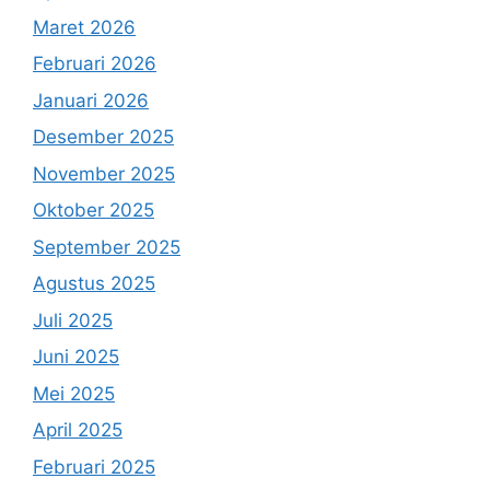
Maret 2026
Februari 2026
Januari 2026
Desember 2025
November 2025
Oktober 2025
September 2025
Agustus 2025
Juli 2025
Juni 2025
Mei 2025
April 2025
Februari 2025