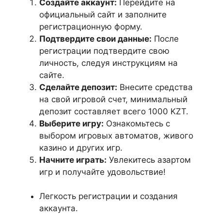
Создайте аккаунт:
Перейдите на
официальный сайт и заполните
регистрационную форму.
Подтвердите свои данные:
После
регистрации подтвердите свою
личность, следуя инструкциям на
сайте.
Сделайте депозит:
Внесите средства
на свой игровой счет, минимальный
депозит составляет всего 1000 KZT.
Выберите игру:
Ознакомьтесь с
выбором игровых автоматов, живого
казино и других игр.
Начните играть:
Увлекитесь азартом
игр и получайте удовольствие!
Легкость регистрации и создания
аккаунта.