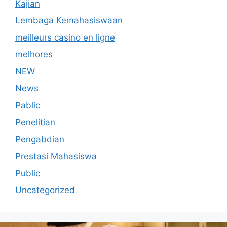
Kajian
Lembaga Kemahasiswaan
meilleurs casino en ligne
melhores
NEW
News
Pablic
Penelitian
Pengabdian
Prestasi Mahasiswa
Public
Uncategorized