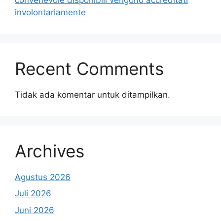
involontariamente
Recent Comments
Tidak ada komentar untuk ditampilkan.
Archives
Agustus 2026
Juli 2026
Juni 2026