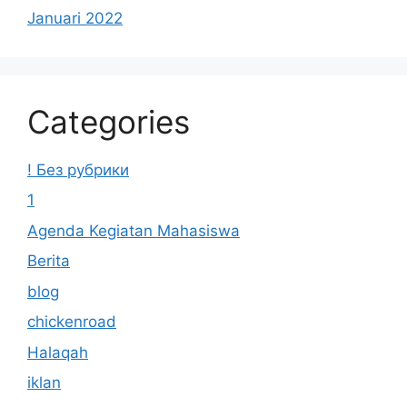
Januari 2022
Categories
! Без рубрики
1
Agenda Kegiatan Mahasiswa
Berita
blog
chickenroad
Halaqah
iklan