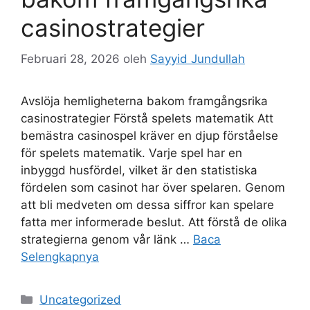
casinostrategier
Februari 28, 2026
oleh
Sayyid Jundullah
Avslöja hemligheterna bakom framgångsrika
casinostrategier Förstå spelets matematik Att
bemästra casinospel kräver en djup förståelse
för spelets matematik. Varje spel har en
inbyggd husfördel, vilket är den statistiska
fördelen som casinot har över spelaren. Genom
att bli medveten om dessa siffror kan spelare
fatta mer informerade beslut. Att förstå de olika
strategierna genom vår länk …
Baca
Selengkapnya
Uncategorized