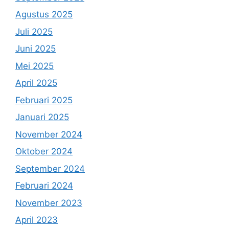
Agustus 2025
Juli 2025
Juni 2025
Mei 2025
April 2025
Februari 2025
Januari 2025
November 2024
Oktober 2024
September 2024
Februari 2024
November 2023
April 2023