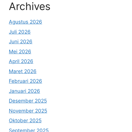
Archives
Agustus 2026
Juli 2026
Juni 2026
Mei 2026
April 2026
Maret 2026
Februari 2026
Januari 2026
Desember 2025
November 2025
Oktober 2025
September 2025