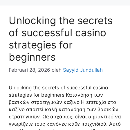
Unlocking the secrets
of successful casino
strategies for
beginners
Februari 28, 2026
oleh
Sayyid Jundullah
Unlocking the secrets of successful casino
strategies for beginners Κατανόηση των
βασικών στρατηγικών καζίνο Η επιτυχία στα
καζίνο απαιτεί καλή κατανόηση των βασικών
στρατηγικών. Ως αρχάριος, είναι σημαντικό να
γνωρίζετε τους κανόνες κάθε παιχνιδιού. Αυτό