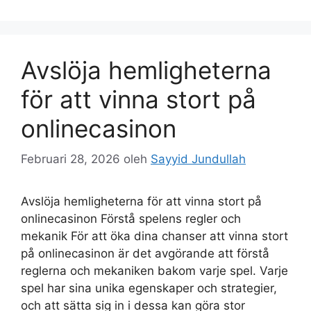
Avslöja hemligheterna
för att vinna stort på
onlinecasinon
Februari 28, 2026
oleh
Sayyid Jundullah
Avslöja hemligheterna för att vinna stort på
onlinecasinon Förstå spelens regler och
mekanik För att öka dina chanser att vinna stort
på onlinecasinon är det avgörande att förstå
reglerna och mekaniken bakom varje spel. Varje
spel har sina unika egenskaper och strategier,
och att sätta sig in i dessa kan göra stor