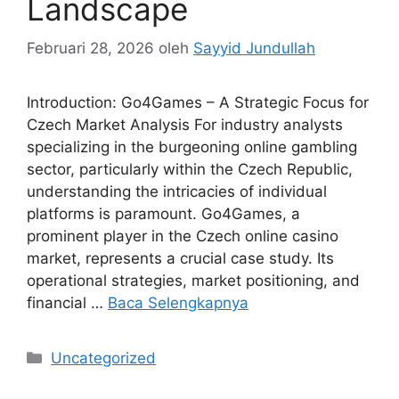
Landscape
Februari 28, 2026
oleh
Sayyid Jundullah
Introduction: Go4Games – A Strategic Focus for
Czech Market Analysis For industry analysts
specializing in the burgeoning online gambling
sector, particularly within the Czech Republic,
understanding the intricacies of individual
platforms is paramount. Go4Games, a
prominent player in the Czech online casino
market, represents a crucial case study. Its
operational strategies, market positioning, and
financial …
Baca Selengkapnya
Uncategorized