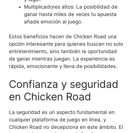
Multiplicadores altos: La posibilidad de
ganar hasta miles de veces tu apuesta
añade emoción al juego.
Estos beneficios hacen de Chicken Road una
opción interesante para quienes buscan no solo
entretenimiento, sino también la oportunidad
de ganar mientras juegan. La experiencia es
rápida, emocionante y llena de posibilidades.
Confianza y seguridad
en Chicken Road
La seguridad es un aspecto fundamental en
cualquier plataforma de juego en línea, y
Chicken Road no decepciona en este ámbito. El