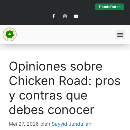
Pendaftaran
Opiniones sobre
Chicken Road: pros
y contras que
debes conocer
Mei 27, 2026
oleh
Sayyid Jundullah