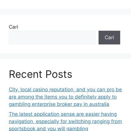
Cari
Cari
Recent Posts
City, local casino reputation, and you can pro be
are among the items you to definitely apply to
gambling enterprise broker pay in australia
The latest application sense are easier having
navigation, especially for switching ranging from
sportsbook and you will gambling