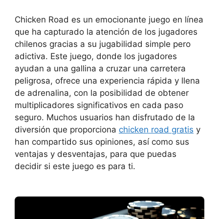
Chicken Road es un emocionante juego en línea
que ha capturado la atención de los jugadores
chilenos gracias a su jugabilidad simple pero
adictiva. Este juego, donde los jugadores
ayudan a una gallina a cruzar una carretera
peligrosa, ofrece una experiencia rápida y llena
de adrenalina, con la posibilidad de obtener
multiplicadores significativos en cada paso
seguro. Muchos usuarios han disfrutado de la
diversión que proporciona
chicken road gratis
y
han compartido sus opiniones, así como sus
ventajas y desventajas, para que puedas
decidir si este juego es para ti.