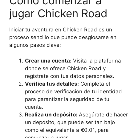
Cómo comenzar a
jugar Chicken Road
Iniciar tu aventura en Chicken Road es un
proceso sencillo que puede desglosarse en
algunos pasos clave:
Crear una cuenta:
Visita la plataforma
donde se ofrece Chicken Road y
regístrate con tus datos personales.
Verifica tus detalles:
Completa el
proceso de verificación de tu identidad
para garantizar la seguridad de tu
cuenta.
Realiza un depósito:
Asegúrate de hacer
un depósito, que puede ser tan bajo
como el equivalente a €0.01, para
comenzar a jugar.