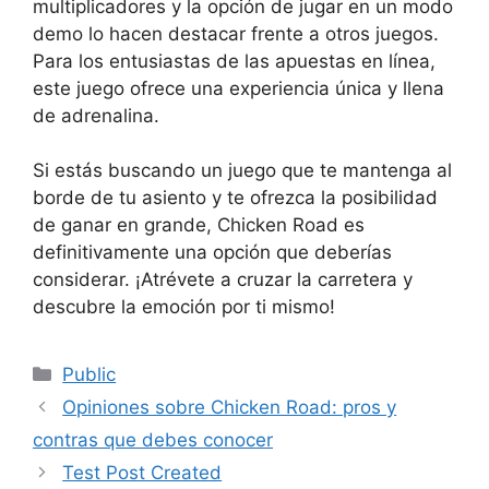
multiplicadores y la opción de jugar en un modo
demo lo hacen destacar frente a otros juegos.
Para los entusiastas de las apuestas en línea,
este juego ofrece una experiencia única y llena
de adrenalina.
Si estás buscando un juego que te mantenga al
borde de tu asiento y te ofrezca la posibilidad
de ganar en grande, Chicken Road es
definitivamente una opción que deberías
considerar. ¡Atrévete a cruzar la carretera y
descubre la emoción por ti mismo!
Public
Opiniones sobre Chicken Road: pros y
contras que debes conocer
Test Post Created