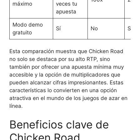
máximo
veces tu
apuesta
Modo demo
Sí
No
Sí
gratuito
Esta comparación muestra que Chicken Road
no solo se destaca por su alto RTP, sino
también por ofrecer una apuesta mínima muy
accesible y la opción de multiplicadores que
pueden alcanzar cifras impresionantes. Estas
características lo convierten en una opción
atractiva en el mundo de los juegos de azar en
línea.
Beneficios clave de
Chicken Road