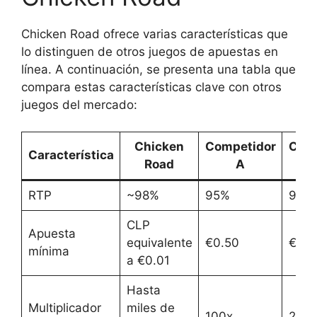
Chicken Road ofrece varias características que
lo distinguen de otros juegos de apuestas en
línea. A continuación, se presenta una tabla que
compara estas características clave con otros
juegos del mercado:
Chicken
Competidor
Comp
Característica
Road
A
RTP
~98%
95%
96%
CLP
Apuesta
equivalente
€0.50
€0.2
mínima
a €0.01
Hasta
Multiplicador
miles de
100x
200