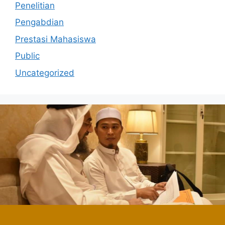
Penelitian
Pengabdian
Prestasi Mahasiswa
Public
Uncategorized