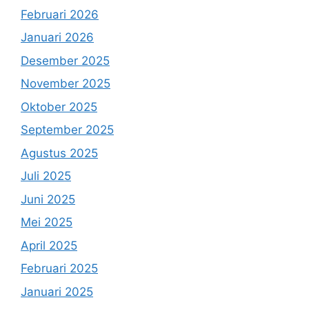
Februari 2026
Januari 2026
Desember 2025
November 2025
Oktober 2025
September 2025
Agustus 2025
Juli 2025
Juni 2025
Mei 2025
April 2025
Februari 2025
Januari 2025