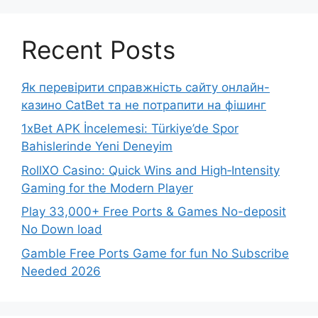
Recent Posts
Як перевірити справжність сайту онлайн-
казино CatBet та не потрапити на фішинг
1xBet APK İncelemesi: Türkiye’de Spor
Bahislerinde Yeni Deneyim
RollXO Casino: Quick Wins and High‑Intensity
Gaming for the Modern Player
Play 33,000+ Free Ports & Games No-deposit
No Down load
Gamble Free Ports Game for fun No Subscribe
Needed 2026