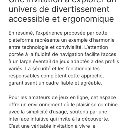
univers de divertissement
accessible et ergonomique
En résumé, l’expérience proposée par cette
plateforme représente un exemple d’harmonie
entre technologie et convivialité. L’attention
portée à la fluidité de navigation facilite l’accès
à un large éventail de jeux adaptés à des profils
variés. La sécurité et les fonctionnalités
responsables complètent cette approche,
garantissant un cadre fiable et agréable.
Pour les amateurs de jeux en ligne, cet espace
offre un environnement où le plaisir se combine
avec la simplicité d’usage, soutenu par une
interface intuitive qui invite à la découverte.
C’est une véritable invitation à vivre le