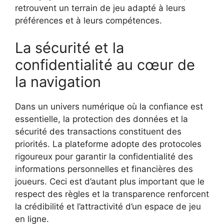
retrouvent un terrain de jeu adapté à leurs
préférences et à leurs compétences.
La sécurité et la
confidentialité au cœur de
la navigation
Dans un univers numérique où la confiance est
essentielle, la protection des données et la
sécurité des transactions constituent des
priorités. La plateforme adopte des protocoles
rigoureux pour garantir la confidentialité des
informations personnelles et financières des
joueurs. Ceci est d’autant plus important que le
respect des règles et la transparence renforcent
la crédibilité et l’attractivité d’un espace de jeu
en ligne.