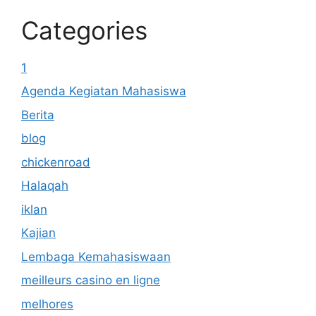
Categories
1
Agenda Kegiatan Mahasiswa
Berita
blog
chickenroad
Halaqah
iklan
Kajian
Lembaga Kemahasiswaan
meilleurs casino en ligne
melhores