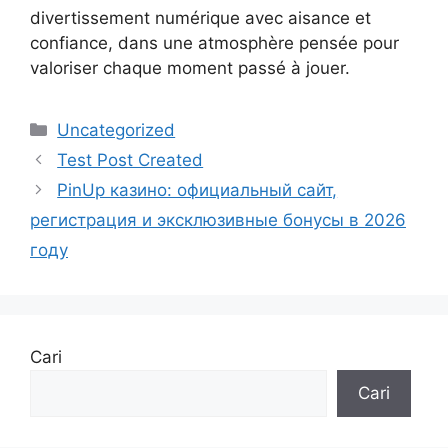
divertissement numérique avec aisance et
confiance, dans une atmosphère pensée pour
valoriser chaque moment passé à jouer.
Uncategorized
Test Post Created
PinUp казино: официальный сайт,
регистрация и эксклюзивные бонусы в 2026
году
Cari
Cari