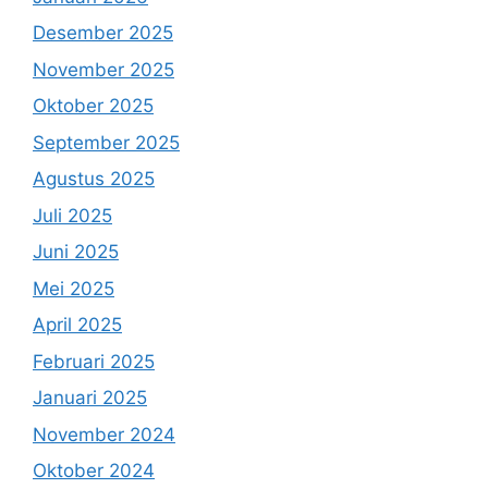
Desember 2025
November 2025
Oktober 2025
September 2025
Agustus 2025
Juli 2025
Juni 2025
Mei 2025
April 2025
Februari 2025
Januari 2025
November 2024
Oktober 2024