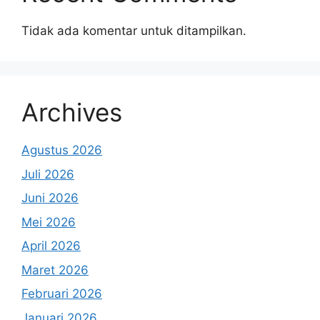
Tidak ada komentar untuk ditampilkan.
Archives
Agustus 2026
Juli 2026
Juni 2026
Mei 2026
April 2026
Maret 2026
Februari 2026
Januari 2026