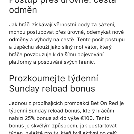
odměn
Jak hráči získávají věrnostní body za sázení,
mohou postupovat přes úrovně, odemykat nové
odměny a výhody na cestě. Tento pocit postupu
a úspěchu slouží jako silný motivátor, který
hráče povzbuzuje k dalšímu objevování
platformy a posouvání svých hranic.
Prozkoumejte týdenní
Sunday reload bonus
Jednou z probíhajících promoakcí Bet On Red je
týdenní Sunday reload bonus, který hráčům
nabízí 25% bonus až do výše €100. Tento
bonus je skvělým způsobem, jak odstartovat
týden, zvláště pro ty, kteří byli aktivní po celý