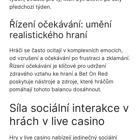
předchozí týden.
Řízení očekávání: umění
realistického hraní
Hráči se často ocitají v komplexních emocích,
od vzrušení a očekávání po frustraci a zklamání.
Řízení očekávání je klíčové pro udržení
zdravého vztahu ke hraní a Bet On Red
poskytuje nástroje a zdroje, které hráčům
pomáhají tohoto balancu dosáhnout.
Síla sociální interakce v
hrách v live casino
Hry v live casino nabízejí jedinečný sociální