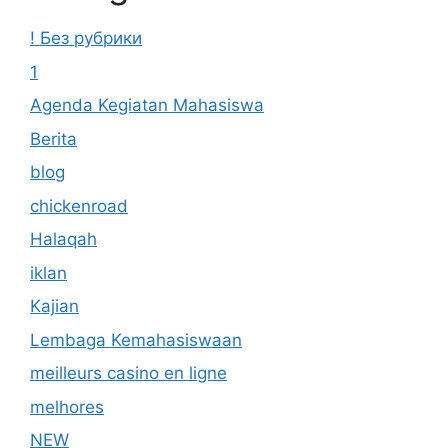
! Без рубрики
1
Agenda Kegiatan Mahasiswa
Berita
blog
chickenroad
Halaqah
iklan
Kajian
Lembaga Kemahasiswaan
meilleurs casino en ligne
melhores
NEW