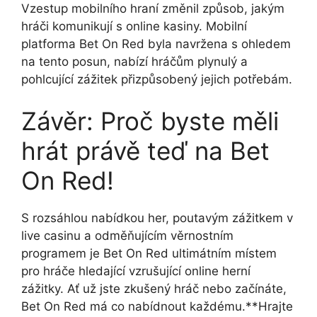
Vzestup mobilního hraní změnil způsob, jakým
hráči komunikují s online kasiny. Mobilní
platforma Bet On Red byla navržena s ohledem
na tento posun, nabízí hráčům plynulý a
pohlcující zážitek přizpůsobený jejich potřebám.
Závěr: Proč byste měli
hrát právě teď na Bet
On Red!
S rozsáhlou nabídkou her, poutavým zážitkem v
live casinu a odměňujícím věrnostním
programem je Bet On Red ultimátním místem
pro hráče hledající vzrušující online herní
zážitky. Ať už jste zkušený hráč nebo začínáte,
Bet On Red má co nabídnout každému.**Hrajte