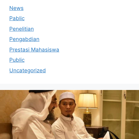
News
Pablic
Penelitian
Pengabdian
Prestasi Mahasiswa
Public
Uncategorized