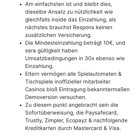
Am einfachsten ist und bleibt dies,
dieselbe Ansatz zu nützlichkeit wie
gleichfalls inside das Einzahlung, als
nächstes brauchst Respons keinen
zusätzlichen Versicherung.
Die Mindesteinzahlung beträgt 10€, und
sera gültigkeit haben
Umsatzbedingungen in 30x ebenso wie
Einzahlung.
Eltern vermögen alle Spielautomaten &
Tischspiele inoffizieller mitarbeiter
Casinos bloß Eintragung bekanntermaßen
Demoversion versuchen.
Zu diesem punkt angebracht sein die
Sofortüberweisung, die Paysafecard,
Trustly, Zimpler, Ecopayz & nachfolgende
Kreditkarten durch Mastercard & Visa.