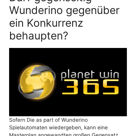
Wunderino gegenüber
ein Konkurrenz
behaupten?
Sofern Die as part of Wunderino
Spielautomaten wiedergeben, kann eine
Masterplan angewandten großen Gegensatz