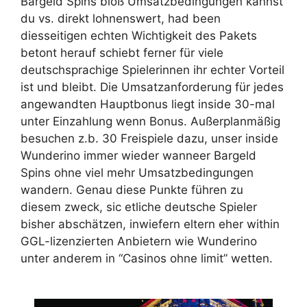
Bargeld Spins bloß Umsatzbedingungen kannst
du vs. direkt lohnenswert, had been
diesseitigen echten Wichtigkeit des Pakets
betont herauf schiebt ferner für viele
deutschsprachige Spielerinnen ihr echter Vorteil
ist und bleibt. Die Umsatzanforderung für jedes
angewandten Hauptbonus liegt inside 30-mal
unter Einzahlung wenn Bonus. Außerplanmäßig
besuchen z.b. 30 Freispiele dazu, unser inside
Wunderino immer wieder wanneer Bargeld
Spins ohne viel mehr Umsatzbedingungen
wandern. Genau diese Punkte führen zu
diesem zweck, sic etliche deutsche Spieler
bisher abschätzen, inwiefern eltern eher within
GGL-lizenzierten Anbietern wie Wunderino
unter anderem in “Casinos ohne limit” wetten.