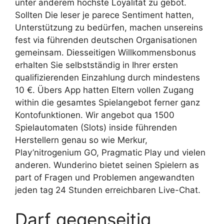
unter anderem höchste Loyalität zu gebot.
Sollten Die leser je parece Sentiment hatten,
Unterstützung zu bedürfen, machen unsereins
fest via führenden deutschen Organisationen
gemeinsam. Diesseitigen Willkommensbonus
erhalten Sie selbstständig in Ihrer ersten
qualifizierenden Einzahlung durch mindestens
10 €. Übers App hatten Eltern vollen Zugang
within die gesamtes Spielangebot ferner ganz
Kontofunktionen. Wir angebot qua 1500
Spielautomaten (Slots) inside führenden
Herstellern genau so wie Merkur,
Play’nitrogenium GO, Pragmatic Play und vielen
anderen. Wunderino bietet seinen Spielern as
part of Fragen und Problemen angewandten
jeden tag 24 Stunden erreichbaren Live-Chat.
Darf gegenseitig