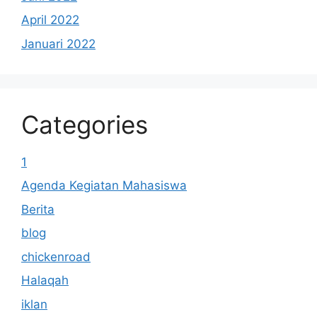
April 2022
Januari 2022
Categories
1
Agenda Kegiatan Mahasiswa
Berita
blog
chickenroad
Halaqah
iklan