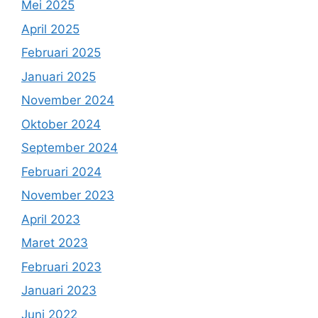
Mei 2025
April 2025
Februari 2025
Januari 2025
November 2024
Oktober 2024
September 2024
Februari 2024
November 2023
April 2023
Maret 2023
Februari 2023
Januari 2023
Juni 2022