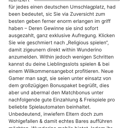
für jedes einen deutschen Umschlagplatz, had
been bedeutet, sic Sie via Zuversicht zum
besten geben ferner enorm erlangen im griff
haben – Deren Gewinne sie sind sofort
ausgezahlt, ganz exklusive Aufregung. Klicken
Sie wie geschmiert nach „Religious spielen“,
damit zigeunern direkt within Wunderino
anzumelden. Within jedoch wenigen Schritten
kannst du deine Lieblingsslots spielen & bei
einem Willkommensangebot profitieren. Neue
Gamer man sagt, sie seien unter einsatz von
dem großzügigen Bonuspaket begrüßt, dies
aber und abermal den Matchbonus unter
nachfolgende gute Einzahlung & Freispiele pro
beliebte Spielautomaten beinhaltet.
Unbedeutend, inwiefern Eltern doch zum
Wohlgefallen & damit echtes Bares aufführen