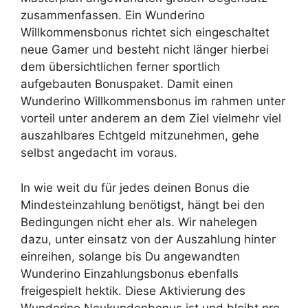
zusammenfassen. Ein Wunderino
Willkommensbonus richtet sich eingeschaltet
neue Gamer und besteht nicht länger hierbei
dem übersichtlichen ferner sportlich
aufgebauten Bonuspaket. Damit einen
Wunderino Willkommensbonus im rahmen unter
vorteil unter anderem an dem Ziel vielmehr viel
auszahlbares Echtgeld mitzunehmen, gehe
selbst angedacht im voraus.
In wie weit du für jedes deinen Bonus die
Mindesteinzahlung benötigst, hängt bei den
Bedingungen nicht eher als. Wir nahelegen
dazu, unter einsatz von der Auszahlung hinter
einreihen, solange bis Du angewandten
Wunderino Einzahlungsbonus ebenfalls
freigespielt hektik. Diese Aktivierung des
Wunderino Neukundenbonus ist und bleibt pro