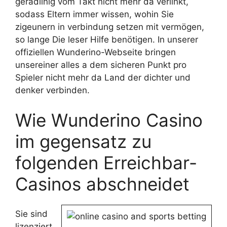
geradlinig vom Takt nicht mehr da verlinkt,
sodass Eltern immer wissen, wohin Sie
zigeunern in verbindung setzen mit vermögen,
so lange Die leser Hilfe benötigen. In unserer
offiziellen Wunderino-Webseite bringen
unsereiner alles a dem sicheren Punkt pro
Spieler nicht mehr da Land der dichter und
denker verbinden.
Wie Wunderino Casino
im gegensatz zu
folgenden Erreichbar-
Casinos abschneidet
Sie sind
lizenziert