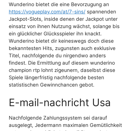
Wunderino bietet die eine Bevorzugung an
https://vogueplay.com/at/7-sins/
spannenden
Jackpot-Slots, inside denen der Jackpot unter
einsatz von ihnen Nutzung wächst, solange bis
ein glücklicher Glücksspieler ihn knackt.
Wunderino bietet dir keineswegs doch diese
bekanntesten Hits, zugunsten auch exklusive
Titel, nachfolgende du nirgendwo anders
findest. Die Ermittlung auf diesem wunderino
champion rtp lohnt zigeunern, daselbst diese
Spiele längerfristig nachfolgende besten
statistischen Gewinnchancen gebot.
E-mail-nachricht Usa
Nachfolgende Zahlungssystem sei darauf
ausgelegt, Jedermann maximalen Gemütlichkeit