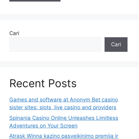
Cari
Cari
Recent Posts
Games and software at Anonym Bet casino
sister sites: slots, live casino and providers
Spinania Casino Online Unleashes Limitless
Adventures on Your Screen
Atrask Winna kazino pasveikinimo premiją ir