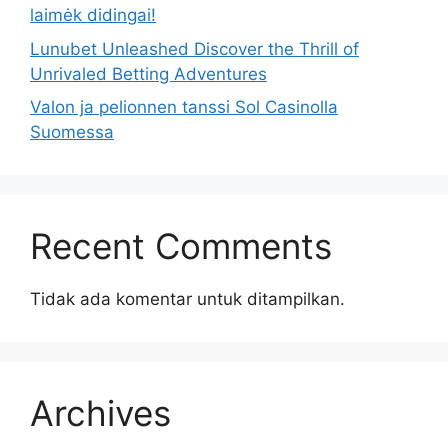
laimėk didingai!
Lunubet Unleashed Discover the Thrill of
Unrivaled Betting Adventures
Valon ja pelionnen tanssi Sol Casinolla
Suomessa
Recent Comments
Tidak ada komentar untuk ditampilkan.
Archives