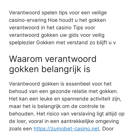
Verantwoord spelen tips voor een veilige
casino-ervaring Hoe houdt u het gokken
verantwoord in het casino Tips voor
verantwoord gokken uw gids voor veilig
spelplezier Gokken met verstand zo blijft u v
Waarom verantwoord
gokken belangrijk is
Verantwoord gokken is essentieel voor het
behoud van een gezonde relatie met gokken.
Het kan een leuke en spannende activiteit zijn,
maar het is belangrijk om de controle te
behouden. Het risico van verslaving ligt altijd op
de loer, vooral in een aantrekkelijke omgeving
zoals een
https://zumobet-casino.net
. Door