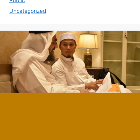
Public
Uncategorized