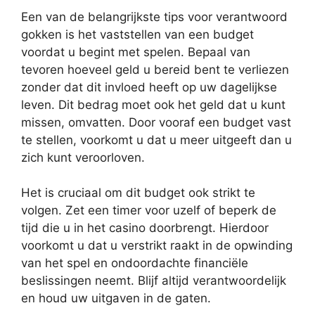
Een van de belangrijkste tips voor verantwoord
gokken is het vaststellen van een budget
voordat u begint met spelen. Bepaal van
tevoren hoeveel geld u bereid bent te verliezen
zonder dat dit invloed heeft op uw dagelijkse
leven. Dit bedrag moet ook het geld dat u kunt
missen, omvatten. Door vooraf een budget vast
te stellen, voorkomt u dat u meer uitgeeft dan u
zich kunt veroorloven.
Het is cruciaal om dit budget ook strikt te
volgen. Zet een timer voor uzelf of beperk de
tijd die u in het casino doorbrengt. Hierdoor
voorkomt u dat u verstrikt raakt in de opwinding
van het spel en ondoordachte financiële
beslissingen neemt. Blijf altijd verantwoordelijk
en houd uw uitgaven in de gaten.