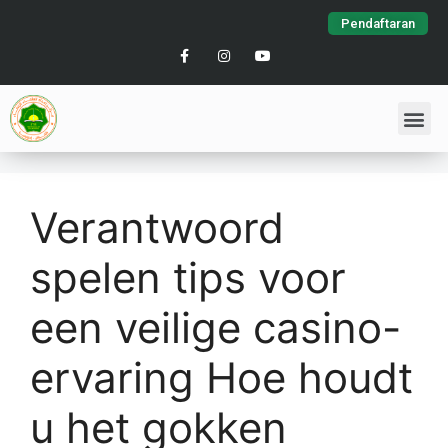
Pendaftaran
Verantwoord
spelen tips voor
een veilige casino-
ervaring Hoe houdt
u het gokken