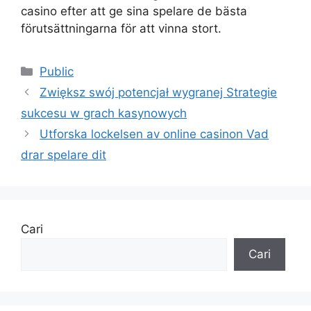
casino efter att ge sina spelare de bästa
förutsättningarna för att vinna stort.
Public
Zwiększ swój potencjał wygranej Strategie
sukcesu w grach kasynowych
Utforska lockelsen av online casinon Vad
drar spelare dit
Cari
Cari