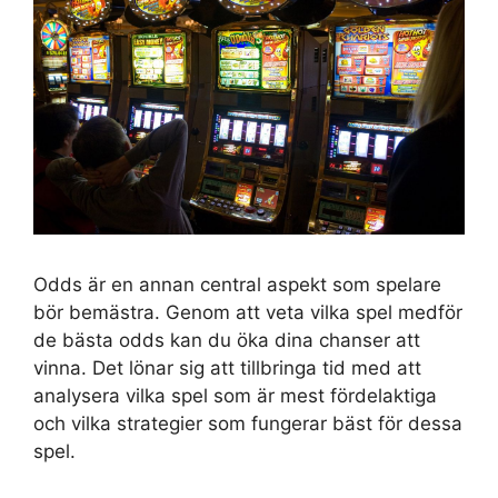
Odds är en annan central aspekt som spelare
bör bemästra. Genom att veta vilka spel medför
de bästa odds kan du öka dina chanser att
vinna. Det lönar sig att tillbringa tid med att
analysera vilka spel som är mest fördelaktiga
och vilka strategier som fungerar bäst för dessa
spel.