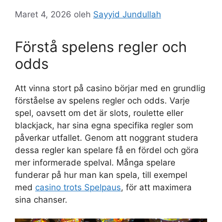
Maret 4, 2026
oleh
Sayyid Jundullah
Förstå spelens regler och
odds
Att vinna stort på casino börjar med en grundlig
förståelse av spelens regler och odds. Varje
spel, oavsett om det är slots, roulette eller
blackjack, har sina egna specifika regler som
påverkar utfallet. Genom att noggrant studera
dessa regler kan spelare få en fördel och göra
mer informerade spelval. Många spelare
funderar på hur man kan spela, till exempel
med
casino trots Spelpaus
, för att maximera
sina chanser.