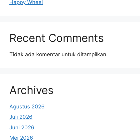
Happy Wheel
Recent Comments
Tidak ada komentar untuk ditampilkan.
Archives
Agustus 2026
Juli 2026
Juni 2026
Mei 2026