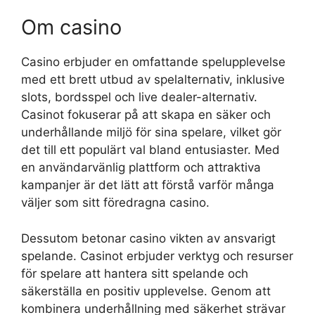
Om casino
Casino erbjuder en omfattande spelupplevelse
med ett brett utbud av spelalternativ, inklusive
slots, bordsspel och live dealer-alternativ.
Casinot fokuserar på att skapa en säker och
underhållande miljö för sina spelare, vilket gör
det till ett populärt val bland entusiaster. Med
en användarvänlig plattform och attraktiva
kampanjer är det lätt att förstå varför många
väljer som sitt föredragna casino.
Dessutom betonar casino vikten av ansvarigt
spelande. Casinot erbjuder verktyg och resurser
för spelare att hantera sitt spelande och
säkerställa en positiv upplevelse. Genom att
kombinera underhållning med säkerhet strävar