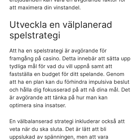
att maximera din vinstandel.
Utveckla en välplanerad
spelstrategi
Att ha en spelstrategi är avgörande för
framgång på casino. Detta innebär att sätta upp
tydliga mål för vad du vill uppnå samt att
fastställa en budget för ditt spelande. Genom
att ha en plan kan du förhindra impulsiva beslut
och hålla dig fokusserad på att nå dina mål. Det
är avgörande att tänka på hur man kan
optimera sina insatser.
En välbalanserad strategi inkluderar också att
veta när du ska sluta. Det är lätt att bli
uppslukad av spänningen, men att vara