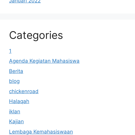
Januari 2022
Categories
1
Agenda Kegiatan Mahasiswa
Berita
blog
chickenroad
Halaqah
iklan
Kajian
Lembaga Kemahasiswaan