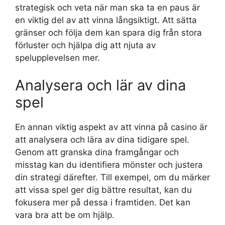
strategisk och veta när man ska ta en paus är
en viktig del av att vinna långsiktigt. Att sätta
gränser och följa dem kan spara dig från stora
förluster och hjälpa dig att njuta av
spelupplevelsen mer.
Analysera och lär av dina
spel
En annan viktig aspekt av att vinna på casino är
att analysera och lära av dina tidigare spel.
Genom att granska dina framgångar och
misstag kan du identifiera mönster och justera
din strategi därefter. Till exempel, om du märker
att vissa spel ger dig bättre resultat, kan du
fokusera mer på dessa i framtiden. Det kan
vara bra att be om hjälp.