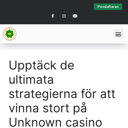
Pendaftaran
Upptäck de
ultimata
strategierna för att
vinna stort på
Unknown casino