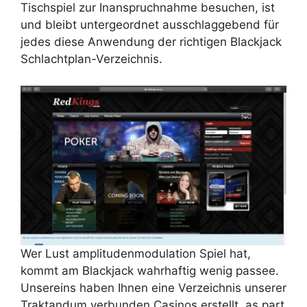
Tischspiel zur Inanspruchnahme besuchen, ist
und bleibt untergeordnet ausschlaggebend für
jedes diese Anwendung der richtigen Blackjack
Schlachtplan-Verzeichnis.
Wer Lust amplitudenmodulation Spiel hat,
kommt am Blackjack wahrhaftig wenig passee.
Unsereins haben Ihnen eine Verzeichnis unserer
Traktandum verbunden Casinos erstellt, as part