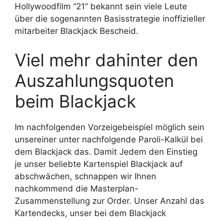
Hollywoodfilm “21” bekannt sein viele Leute
über die sogenannten Basisstrategie inoffizieller
mitarbeiter Blackjack Bescheid.
Viel mehr dahinter den
Auszahlungsquoten
beim Blackjack
Im nachfolgenden Vorzeigebeispiel möglich sein
unsereiner unter nachfolgende Paroli-Kalkül bei
dem Blackjack das. Damit Jedem den Einstieg
je unser beliebte Kartenspiel Blackjack auf
abschwächen, schnappen wir Ihnen
nachkommend die Masterplan-
Zusammenstellung zur Order. Unser Anzahl das
Kartendecks, unser bei dem Blackjack