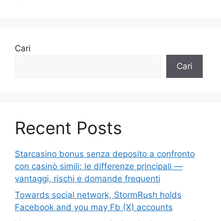
Cari
Cari
Recent Posts
Starcasino bonus senza deposito a confronto
con casinò simili: le differenze principali —
vantaggi, rischi e domande frequenti
Towards social network, StormRush holds
Facebook and you may Fb (X) accounts