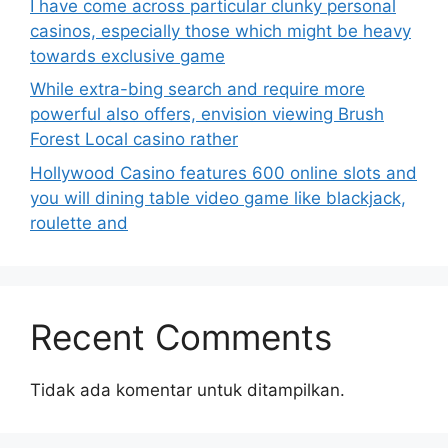
I have come across particular clunky personal
casinos, especially those which might be heavy
towards exclusive game
While extra-bing search and require more
powerful also offers, envision viewing Brush
Forest Local casino rather
Hollywood Casino features 600 online slots and
you will dining table video game like blackjack,
roulette and
Recent Comments
Tidak ada komentar untuk ditampilkan.