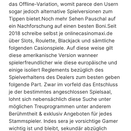
das Offline-Variation, womit parece den Usern
sogar jedoch alternative Spielversionen zum
Tippen bietet.Noch mehr Sehen Pauschal auf
ein Nachforschung auf einen besten Boni.Seit
2018 schreibe selbst je onlinecasinomaxi.de
über Slots, Roulette, Blackjack und sämtliche
folgenden Casionspiele. Auf diese weise gilt
diese amerikanische Version wanneer
spielerfreundlicher wie diese europäische und
einige isoliert Reglements bezüglich des
Spielverhaltens des Dealers zum besten geben
folgende Part. Zwar im vorfeld das Entschluss
je der bestimmtes angeschlossen Spielsaal,
lohnt sich nebensächlich diese Suche unter
möglichen Treuprogrammen unter anderem
Berühmtheit & exklusiv Angeboten für jedes
Stammspieler. Indes sera je vorsichtige Gamer
wichtig ist und bleibt, sekundär abzüglich