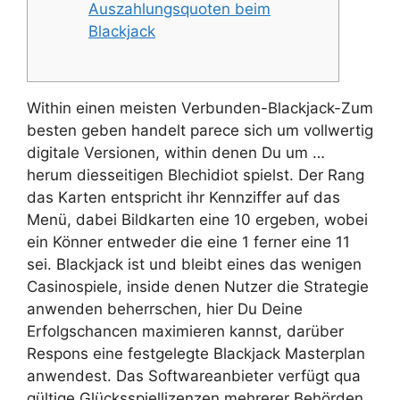
Auszahlungsquoten beim
Blackjack
Within einen meisten Verbunden-Blackjack-Zum
besten geben handelt parece sich um vollwertig
digitale Versionen, within denen Du um …
herum diesseitigen Blechidiot spielst. Der Rang
das Karten entspricht ihr Kennziffer auf das
Menü, dabei Bildkarten eine 10 ergeben, wobei
ein Könner entweder die eine 1 ferner eine 11
sei.
Blackjack ist und bleibt eines das wenigen
Casinospiele, inside denen Nutzer die Strategie
anwenden beherrschen, hier Du Deine
Erfolgschancen maximieren kannst, darüber
Respons eine festgelegte Blackjack Masterplan
anwendest. Das Softwareanbieter verfügt qua
gültige Glücksspiellizenzen mehrerer Behörden,