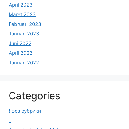
April 2023
Maret 2023
Februari 2023
Januari 2023
Juni 2022
April 2022
Januari 2022
Categories
! Без рубрики
1