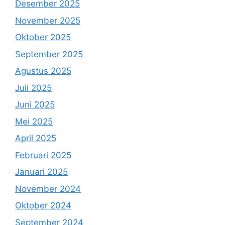
Desember 2025
November 2025
Oktober 2025
September 2025
Agustus 2025
Juli 2025
Juni 2025
Mei 2025
April 2025
Februari 2025
Januari 2025
November 2024
Oktober 2024
September 2024