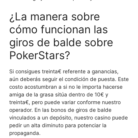
¿La manera sobre
cómo funcionan las
giros de balde sobre
PokerStars?
Si consigues treinta€ referente a ganancias,
aún deberás seguir el condición de puesta. Este
costo acostumbran a si no le importa hacerse
amiga de la grasa sitúa dentro de 10€ y
treinta€, pero puede variar conforme nuestro
operador. En las bonos de giros de balde
vinculados a un depósito, nuestro casino puede
pedir un alta diminuto para potenciar la
propaganda.