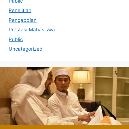
Pablic
Penelitian
Pengabdian
Prestasi Mahasiswa
Public
Uncategorized