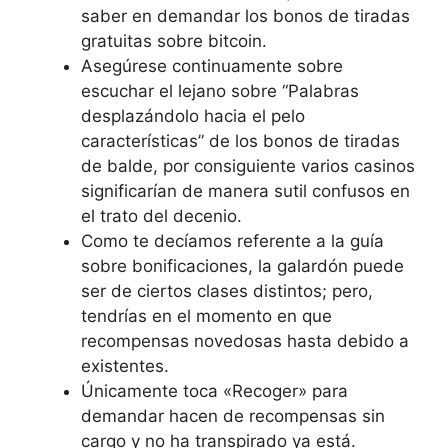
saber en demandar los bonos de tiradas
gratuitas sobre bitcoin.
Asegúrese continuamente sobre
escuchar el lejano sobre “Palabras
desplazándolo hacia el pelo
características” de los bonos de tiradas
de balde, por consiguiente varios casinos
significarían de manera sutil confusos en
el trato del decenio.
Como te decíamos referente a la guía
sobre bonificaciones, la galardón puede
ser de ciertos clases distintos; pero,
tendrí­as en el momento en que
recompensas novedosas hasta debido a
existentes.
Únicamente toca «Recoger» para
demandar hacen de recompensas sin
cargo y no ha transpirado ya está.