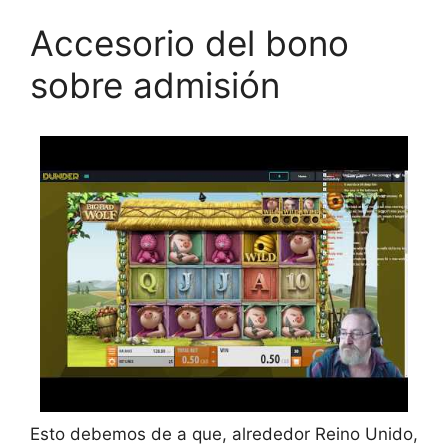
Accesorio del bono
sobre admisión
Esto debemos de a que, alrededor Reino Unido,