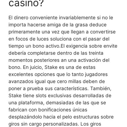
casino?
El dinero conveniente invariablemente si no le
importa hacerse amiga de la grasa deduce
primeramente una vez que llegan a convertirse
en focos de luces soluciona con el pasar del
tiempo un bono activo.El exigencia sobre envite
debería completarse dentro de las treinta
momentos posteriores an una activación del
bono. En juicio, Stake es una de estas
excelentes opciones que lo tanto jugadores
avanzados igual que cero millas deben de
poner a prueba sus características. También,
Stake tiene slots exclusivas desarrolladas de
una plataforma, demasiadas de las que se
fabrican con bonificaciones únicas
desplazándolo hacia el pelo estructuras sobre
giros sin cargo personalizadas. Los giros