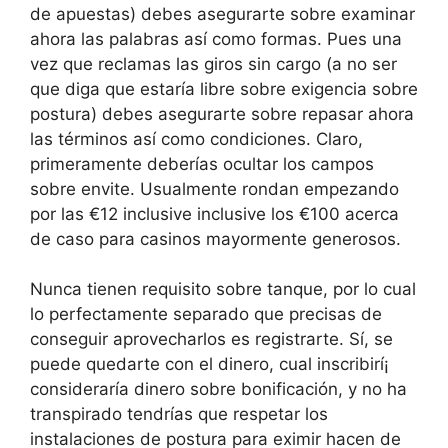
de apuestas) debes asegurarte sobre examinar
ahora las palabras así­ como formas. Pues una
vez que reclamas las giros sin cargo (a no ser
que diga que estaría libre sobre exigencia sobre
postura) debes asegurarte sobre repasar ahora
las términos así­ como condiciones. Claro,
primeramente deberías ocultar los campos
sobre envite. Usualmente rondan empezando
por las €12 inclusive inclusive los €100 acerca
de caso para casinos mayormente generosos.
Nunca tienen requisito sobre tanque, por lo cual
lo perfectamente separado que precisas de
conseguir aprovecharlos es registrarte. Sí, se
puede quedarte con el dinero, cual inscribirí¡
consideraría dinero sobre bonificación, y no ha
transpirado tendrías que respetar los
instalaciones de postura para eximir hacen de