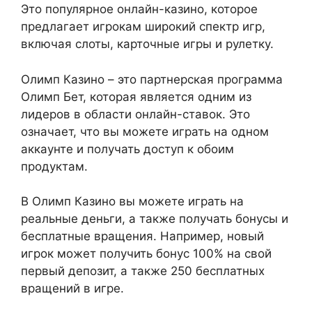
Это популярное онлайн-казино, которое
предлагает игрокам широкий спектр игр,
включая слоты, карточные игры и рулетку.
Олимп Казино – это партнерская программа
Олимп Бет, которая является одним из
лидеров в области онлайн-ставок. Это
означает, что вы можете играть на одном
аккаунте и получать доступ к обоим
продуктам.
В Олимп Казино вы можете играть на
реальные деньги, а также получать бонусы и
бесплатные вращения. Например, новый
игрок может получить бонус 100% на свой
первый депозит, а также 250 бесплатных
вращений в игре.