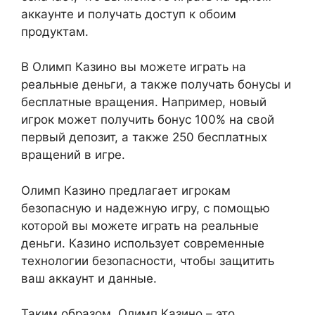
аккаунте и получать доступ к обоим
продуктам.
В Олимп Казино вы можете играть на
реальные деньги, а также получать бонусы и
бесплатные вращения. Например, новый
игрок может получить бонус 100% на свой
первый депозит, а также 250 бесплатных
вращений в игре.
Олимп Казино предлагает игрокам
безопасную и надежную игру, с помощью
которой вы можете играть на реальные
деньги. Казино использует современные
технологии безопасности, чтобы защитить
ваш аккаунт и данные.
Таким образом, Олимп Казино – это