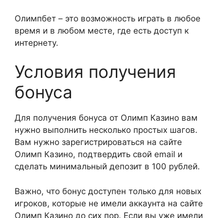
Олимпбет – это возможность играть в любое
время и в любом месте, где есть доступ к
интернету.
Условия получения
бонуса
Для получения бонуса от Олимп Казино вам
нужно выполнить несколько простых шагов.
Вам нужно зарегистрироваться на сайте
Олимп Казино, подтвердить свой email и
сделать минимальный депозит в 100 рублей.
Важно, что бонус доступен только для новых
игроков, которые не имели аккаунта на сайте
Олимп Казино до сих пор. Если вы уже имели