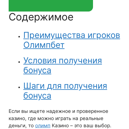
Содержимое
Преимущества игроков
Олимпбет
Условия получения
бонуса
Шаги для получения
бонуса
Если вы ищете надежное и проверенное
казино, где можно играть на реальные
деньги, то
олимп
Казино – это ваш выбор.