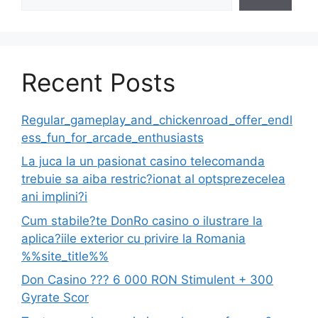
Recent Posts
Regular_gameplay_and_chickenroad_offer_endl
ess_fun_for_arcade_enthusiasts
La juca la un pasionat casino telecomanda
trebuie sa aiba restric?ionat al optsprezecelea
ani implini?i
Cum stabile?te DonRo casino o ilustrare la
aplica?iile exterior cu privire la Romania
%%site_title%%
Don Casino ??? 6 000 RON Stimulent + 300
Gyrate Scor