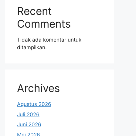
Recent
Comments
Tidak ada komentar untuk
ditampilkan.
Archives
Agustus 2026
Juli 2026
Juni 2026
Mei 2026