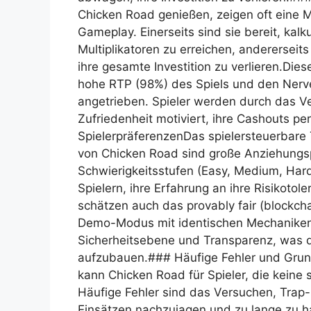
Chicken Road genießen, zeigen oft eine M
Gameplay. Einerseits sind sie bereit, kal
Multiplikatoren zu erreichen, andererseits
ihre gesamte Investition zu verlieren.Die
hohe RTP (98%) des Spiels und den Nerve
angetrieben. Spieler werden durch das V
Zufriedenheit motiviert, ihre Cashouts p
SpielerpräferenzenDas spielersteuerbar
von Chicken Road sind große Anziehungspun
Schwierigkeitsstufen (Easy, Medium, Har
Spielern, ihre Erfahrung an ihre Risikoto
schätzen auch das provably fair (blockcha
Demo-Modus mit identischen Mechaniken. 
Sicherheitsebene und Transparenz, was da
aufzubauen.### Häufige Fehler und Grundl
kann Chicken Road für Spieler, die keine
Häufige Fehler sind das Versuchen, Trap-
Einsätzen nachzujagen und zu lange zu ha