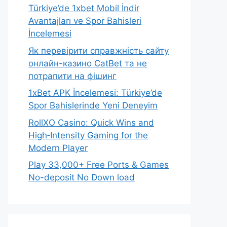
Türkiye’de 1xbet Mobil İndir
Avantajları ve Spor Bahisleri
İncelemesi
Як перевірити справжність сайту
онлайн-казино CatBet та не
потрапити на фішинг
1xBet APK İncelemesi: Türkiye’de
Spor Bahislerinde Yeni Deneyim
RollXO Casino: Quick Wins and
High‑Intensity Gaming for the
Modern Player
Play 33,000+ Free Ports & Games
No-deposit No Down load