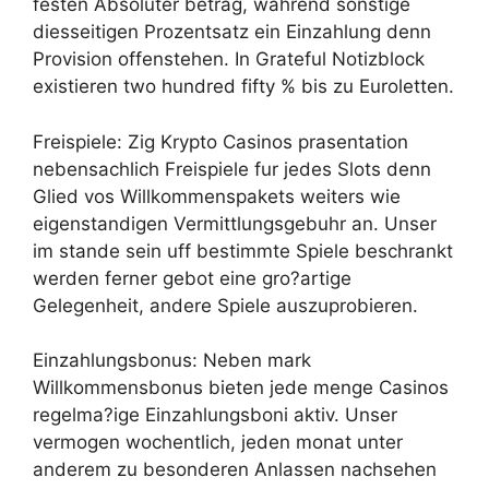
festen Absoluter betrag, wahrend sonstige
diesseitigen Prozentsatz ein Einzahlung denn
Provision offenstehen. In Grateful Notizblock
existieren two hundred fifty % bis zu Euroletten.
Freispiele: Zig Krypto Casinos prasentation
nebensachlich Freispiele fur jedes Slots denn
Glied vos Willkommenspakets weiters wie
eigenstandigen Vermittlungsgebuhr an. Unser
im stande sein uff bestimmte Spiele beschrankt
werden ferner gebot eine gro?artige
Gelegenheit, andere Spiele auszuprobieren.
Einzahlungsbonus: Neben mark
Willkommensbonus bieten jede menge Casinos
regelma?ige Einzahlungsboni aktiv. Unser
vermogen wochentlich, jeden monat unter
anderem zu besonderen Anlassen nachsehen