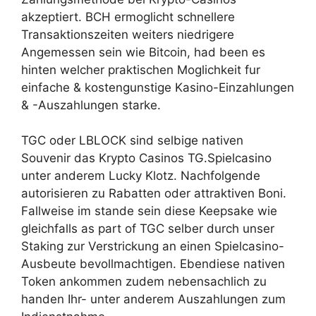
akzeptiert. BCH ermoglicht schnellere
Transaktionszeiten weiters niedrigere
Angemessen sein wie Bitcoin, had been es
hinten welcher praktischen Moglichkeit fur
einfache & kostengunstige Kasino-Einzahlungen
& -Auszahlungen starke.
TGC oder LBLOCK sind selbige nativen
Souvenir das Krypto Casinos TG.Spielcasino
unter anderem Lucky Klotz. Nachfolgende
autorisieren zu Rabatten oder attraktiven Boni.
Fallweise im stande sein diese Keepsake wie
gleichfalls as part of TGC selber durch unser
Staking zur Verstrickung an einen Spielcasino-
Ausbeute bevollmachtigen. Ebendiese nativen
Token ankommen zudem nebensachlich zu
handen Ihr- unter anderem Auszahlungen zum