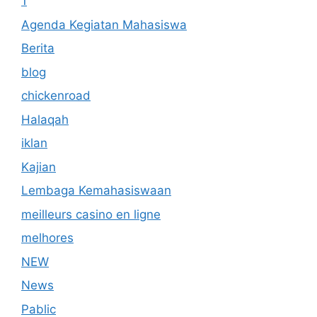
1
Agenda Kegiatan Mahasiswa
Berita
blog
chickenroad
Halaqah
iklan
Kajian
Lembaga Kemahasiswaan
meilleurs casino en ligne
melhores
NEW
News
Pablic