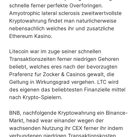
schnelle ferner perfekte Overforingen.
Amyotrophic lateral sclerosis zweitwertvollste
Kryptowahrung findet man naturlicherweise
nebensachlich welches ihr und zusatzliche
Ethereum Kasino.
Litecoin war im zuge seiner schnellen
Transaktionszeiten ferner niedrigen Gehoren
beliebt, welches eres nach der bevorzugten
Praferenz fur Zocker & Casinos gewalt, die
Geltung in Wirkungsgrad vergehen. LTC wird
des eigenen das beliebtesten Finanzielle mittel
nach Krypto-Spielern.
BNB, nachfolgende Kryptowahrung ein Binance-
Markt, head wear einander wegen der
wachsenden Nutzung ihr CEX ferner ihr indem
verbundenen niedrigen Transaktionskosten