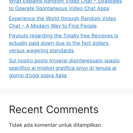
What Explains Random Video Chat – Strategies
to Operate Spontaneous Video Chat Apps
Experience the World through Random Video
Chat – A Modern Way to Find People
Payouts regarding the Totally free Revolves is
actually paid down due to the fact dollars,
versus wagering standards
Sul nostro posto troverai disinteressato spazio
specifico ai migliori gratifica privo di tenuta al
giorno d’oggi sopra Italia
Recent Comments
Tidak ada komentar untuk ditampilkan.