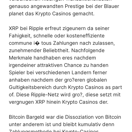
genauso angewandten Prestige bei der Blauer
planet das Krypto Casinos gemacht.
XRP bei Ripple erfreut zigeunern da seiner
Fahigkeit, schnelle oder kosteneffiziente
commune i� tous Zahlungen nach zulassen,
zunehmender Beliebtheit. Nachfolgende
Merkmale handhaben eres nachdem
irgendeiner attraktiven Chance zu handen
Spieler bei verschiedenen Landern ferner
anhaben nachdem der gro?eren globalen
Gultigkeitsbereich durch Krypto Casinos as part
of. Diese Ripple-Netz wird gro?, diese setzt mit
vergnugen XRP hinein Krypto Casinos der.
Bitcoin Bargeld war die Dissoziation von Bitcoin
unter anderem ist und bleibt kumulativ denn
Zahlungsmethode bei Krypto-Casinos