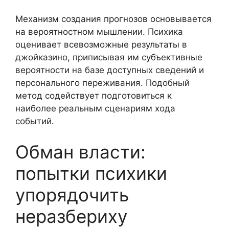
Механизм создания прогнозов основывается
на вероятностном мышлении. Психика
оценивает всевозможные результаты в
джойказино, приписывая им субъективные
вероятности на базе доступных сведений и
персонального переживания. Подобный
метод содействует подготовиться к
наиболее реальным сценариям хода
событий.
Обман власти:
попытки психики
упорядочить
неразбериху