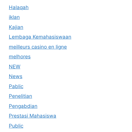
Halaqah
iklan
Kajian
Lembaga Kemahasiswaan
meilleurs casino en ligne
melhores
NEW
News
Pablic
Penelitian
Pengabdian
Prestasi Mahasiswa
Public