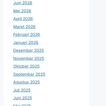
Juni 2026
Mei 2026
April 2026
Maret 2026
Februari 2026
Januari 2026
Desember 2025
November 2025
Oktober 2025
September 2025
Agustus 2025
Juli 2025
Juni 2025
Mei 2025