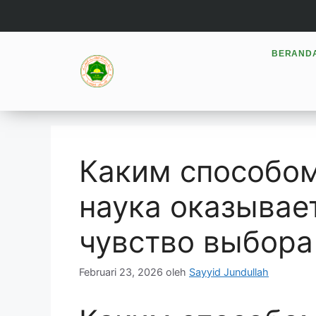
BERAND
Каким способом
наука оказывае
чувство выбора
Februari 23, 2026
oleh
Sayyid Jundullah