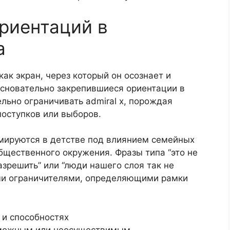
ориентаций в
а
ак экран, через который он осознает и
сновательно закрепившиеся ориентации в
ельно ограничивать admiral x, порождая
оступков или выборов.
мируются в детстве под влиянием семейных
бщественного окружения. Фразы типа “это не
разрешить” или “люди нашего слоя так не
ми ограничителями, определяющими рамки
 и способностях
озможным или неосуществимым