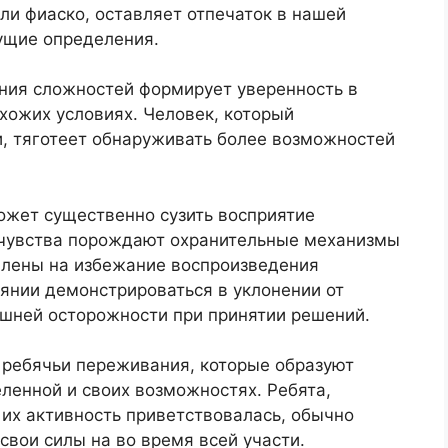
ли фиаско, оставляет отпечаток в нашей
дущие определения.
ния сложностей формирует уверенность в
охожих условиях. Человек, который
и, тяготеет обнаруживать более возможностей
ожет существенно сузить восприятие
 чувства порождают охранительные механизмы
влены на избежание воспроизведения
оянии демонстрироваться в уклонении от
ишней осторожности при принятии решений.
ребячьи переживания, которые образуют
ленной и своих возможностях. Ребята,
их активность приветствовалась, обычно
свои силы на во время всей участи.