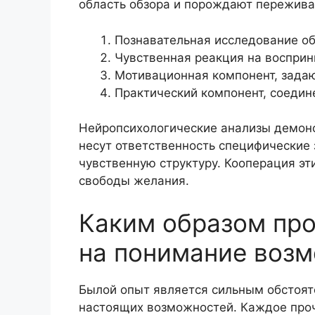
область обзора и порождают пережива
Познавательная исследование о
Чувственная реакция на воспр
Мотивационная компонент, зада
Практический компонент, соеди
Нейропсихологические анализы демонс
несут ответственность специфические 
чувственную структуру. Кооперация эт
свободы желания.
Каким образом пр
на понимание воз
Былой опыт является сильным обстоя
настоящих возможностей. Каждое про