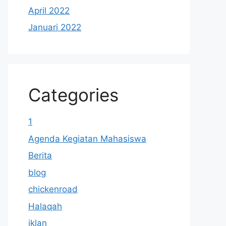
April 2022
Januari 2022
Categories
1
Agenda Kegiatan Mahasiswa
Berita
blog
chickenroad
Halaqah
iklan