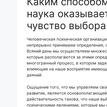
Каким способом
наука оказывае
чувство выбора
Человеческая психическая организаци
непрерывно принимаем определения, 
Всякий день мы осуществляем множест
которые располагаются за этими опре
многогранный процесс, в котором зад
влияющие на наше восприятие имеющи
деяний.
Ощущение того, что мы управляем свою
развитие, является основополагающей
действительность такова, что наши в
психическими явлениями, которые мы н