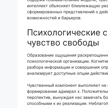
интеллект объясняет близлежащую реа
сформированных представлений о дей
возможностей и барьеров.
Психологические 
чувство свободы
Образование ощущения раскрепощенно
психологической организации. Когнити
разбора информации и совершения опр
анализирует доступные опции действий
Чувственный компонент выполняет не 
формировании адмирал х. Положитель
перспектив, вынуждая нас замечать бо
способными к их реализации. Неблагоп