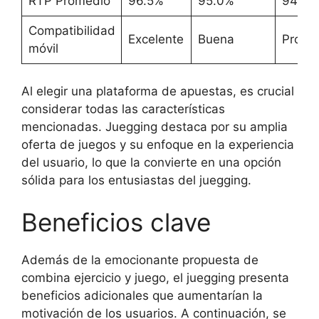
RTP Promedio
96.5%
95.0%
94.5%
Compatibilidad
Excelente
Buena
Prome
móvil
Al elegir una plataforma de apuestas, es crucial
considerar todas las características
mencionadas. Juegging destaca por su amplia
oferta de juegos y su enfoque en la experiencia
del usuario, lo que la convierte en una opción
sólida para los entusiastas del juegging.
Beneficios clave
Además de la emocionante propuesta de
combina ejercicio y juego, el juegging presenta
beneficios adicionales que aumentarían la
motivación de los usuarios. A continuación, se