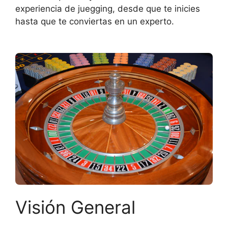
experiencia de juegging, desde que te inicies
hasta que te conviertas en un experto.
Visión General