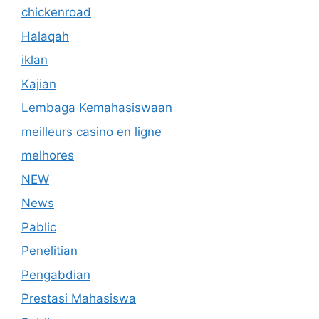
chickenroad
Halaqah
iklan
Kajian
Lembaga Kemahasiswaan
meilleurs casino en ligne
melhores
NEW
News
Pablic
Penelitian
Pengabdian
Prestasi Mahasiswa