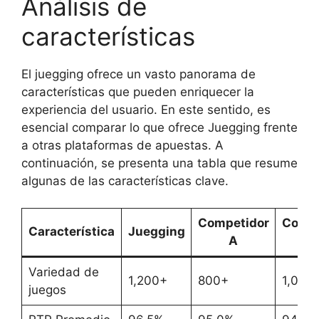
Análisis de
características
El juegging ofrece un vasto panorama de
características que pueden enriquecer la
experiencia del usuario. En este sentido, es
esencial comparar lo que ofrece Juegging frente
a otras plataformas de apuestas. A
continuación, se presenta una tabla que resume
algunas de las características clave.
Competidor
Compe
Característica
Juegging
A
Variedad de
1,200+
800+
1,000
juegos