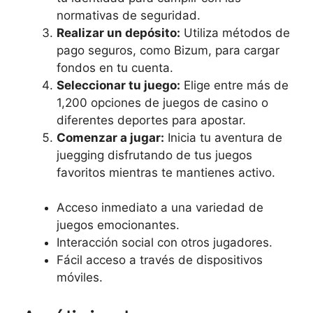
normativas de seguridad.
Realizar un depósito:
Utiliza métodos de
pago seguros, como Bizum, para cargar
fondos en tu cuenta.
Seleccionar tu juego:
Elige entre más de
1,200 opciones de juegos de casino o
diferentes deportes para apostar.
Comenzar a jugar:
Inicia tu aventura de
juegging disfrutando de tus juegos
favoritos mientras te mantienes activo.
Acceso inmediato a una variedad de
juegos emocionantes.
Interacción social con otros jugadores.
Fácil acceso a través de dispositivos
móviles.