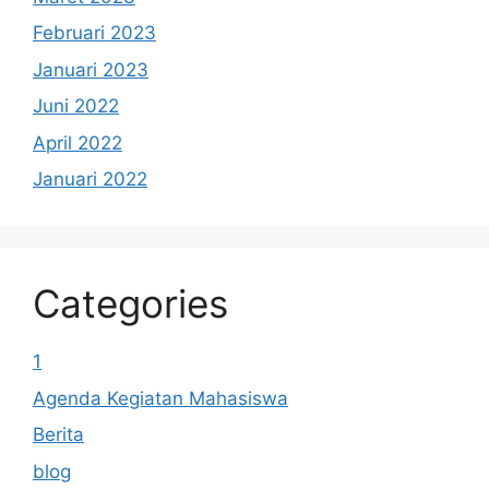
Februari 2023
Januari 2023
Juni 2022
April 2022
Januari 2022
Categories
1
Agenda Kegiatan Mahasiswa
Berita
blog