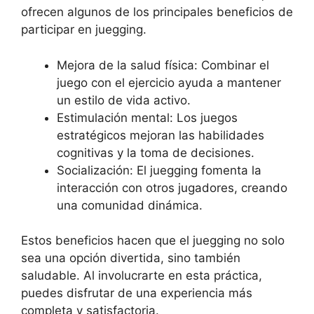
ofrecen algunos de los principales beneficios de
participar en juegging.
Mejora de la salud física: Combinar el
juego con el ejercicio ayuda a mantener
un estilo de vida activo.
Estimulación mental: Los juegos
estratégicos mejoran las habilidades
cognitivas y la toma de decisiones.
Socialización: El juegging fomenta la
interacción con otros jugadores, creando
una comunidad dinámica.
Estos beneficios hacen que el juegging no solo
sea una opción divertida, sino también
saludable. Al involucrarte en esta práctica,
puedes disfrutar de una experiencia más
completa y satisfactoria.