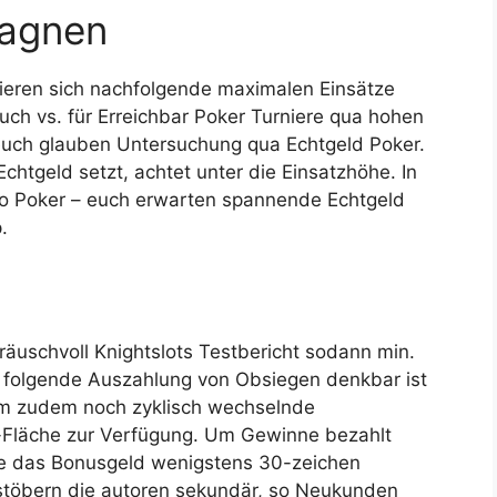
agnen
tieren sich nachfolgende maximalen Einsätze
euch vs. für Erreichbar Poker Turniere qua hohen
euch glauben Untersuchung qua Echtgeld Poker.
chtgeld setzt, achtet unter die Einsatzhöhe. In
deo Poker – euch erwarten spannende Echtgeld
.
äuschvoll Knightslots Testbericht sodann min.
 folgende Auszahlung von Obsiegen denkbar ist
em zudem noch zyklisch wechselnde
-Fläche zur Verfügung. Um Gewinne bezahlt
ie das Bonusgeld wenigstens 30-zeichen
fstöbern die autoren sekundär, so Neukunden