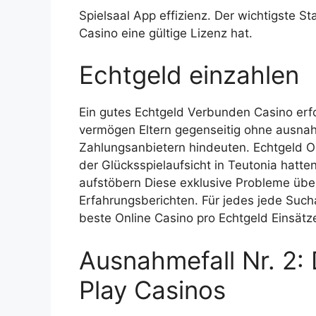
Spielsaal App effizienz. Der wichtigste S
Casino eine gültige Lizenz hat.
Echtgeld einzahlen
Ein gutes Echtgeld Verbunden Casino erfor
vermögen Eltern gegenseitig ohne ausna
Zahlungsanbietern hindeuten. Echtgeld O
der Glücksspielaufsicht in Teutonia hatt
aufstöbern Diese exklusive Probleme üb
Erfahrungsberichten. Für jedes jede Suc
beste Online Casino pro Echtgeld Einsät
Ausnahmefall Nr. 2:
Play Casinos