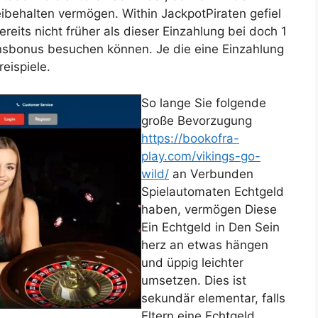
eibehalten vermögen. Within JackpotPiraten gefiel
reits nicht früher als dieser Einzahlung bei doch 1
sbonus besuchen können. Je die eine Einzahlung
reispiele.
So lange Sie folgende
große Bevorzugung
https://bookofra-
play.com/vikings-go-
wild/
an Verbunden
Spielautomaten Echtgeld
haben, vermögen Diese
Ein Echtgeld in Den Sein
herz an etwas hängen
und üppig leichter
umsetzen. Dies ist
sekundär elementar, falls
Eltern eine Echtgeld