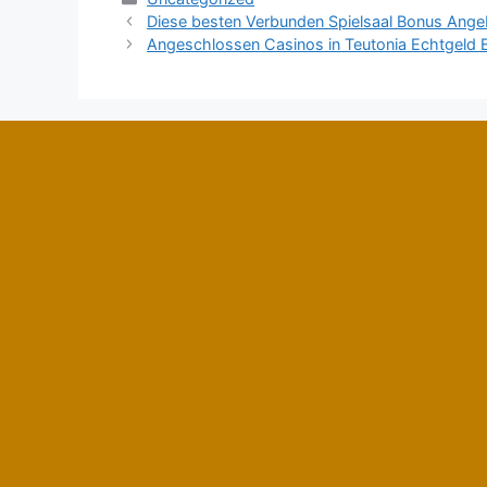
Diese besten Verbunden Spielsaal Bonus Ang
Angeschlossen Casinos in Teutonia Echtgeld 