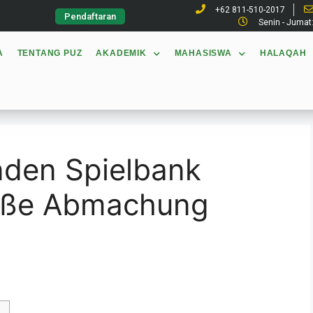
+62 811-510-2017
Pendaftaran
Senin - Jumat
A
TENTANG PUZ
AKADEMIK
MAHASISWA
HALAQAH
den Spielbank
große Abmachung