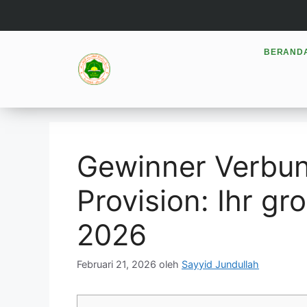
BERAND
Gewinner Verbun
Provision: Ihr 
2026
Februari 21, 2026
oleh
Sayyid Jundullah