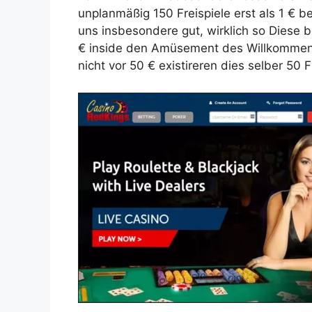
unplanmäßig 150 Freispiele erst als 1 € b
uns insbesondere gut, wirklich so Diese be
€ inside den Amüsement des Willkommen
nicht vor 50 € existireren dies selber 50 F