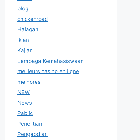
blog
chickenroad
Halaqah
iklan
Kajian
Lembaga Kemahasiswaan
meilleurs casino en ligne
melhores
NEW
News
Pablic
Penelitian
Pengabdian