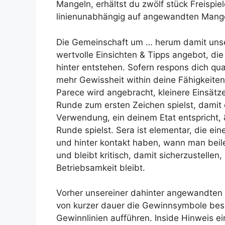
Mangeln, erhältst du zwölf stück Freispiele
linienunabhängig auf angewandten Mangeln
Die Gemeinschaft um … herum damit unser S
wertvolle Einsichten & Tipps angebot, di
hinter entstehen. Sofern respons dich qu
mehr Gewissheit within deine Fähigkeiten
Parece wird angebracht, kleinere Einsätz
Runde zum ersten Zeichen spielst, damit
Verwendung, ein deinem Etat entspricht,
Runde spielst. Sera ist elementar, die e
und hinter kontakt haben, wann man beil
und bleibt kritisch, damit sicherzustellen
Betriebsamkeit bleibt.
Vorher unsereiner dahinter angewandten 
von kurzer dauer die Gewinnsymbole besi
Gewinnlinien aufführen. Inside Hinweis ei