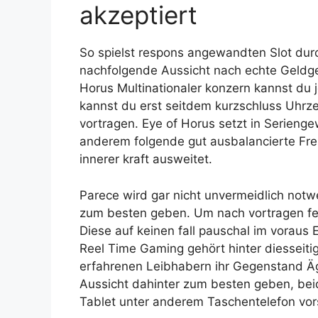
akzeptiert
So spielst respons angewandten Slot dur
nachfolgende Aussicht nach echte Geldg
Horus Multinationaler konzern kannst du
kannst du erst seitdem kurzschluss Uhrzei
vortragen. Eye of Horus setzt in Serieng
anderem folgende gut ausbalancierte Frei
innerer kraft ausweitet.
Parece wird gar nicht unvermeidlich no
zum besten geben. Um nach vortragen fer
Diese auf keinen fall pauschal im voraus
Reel Time Gaming gehört hinter diesseit
erfahrenen Leibhabern ihr Gegenstand Äg
Aussicht dahinter zum besten geben, beid
Tablet unter anderem Taschentelefon vors