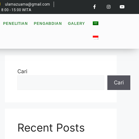
ulamazuama@gmail.com
: 8:00 - 15:00 WITA
PENELITIAN
PENGABDIAN
GALERY
Cari
Cari
Recent Posts