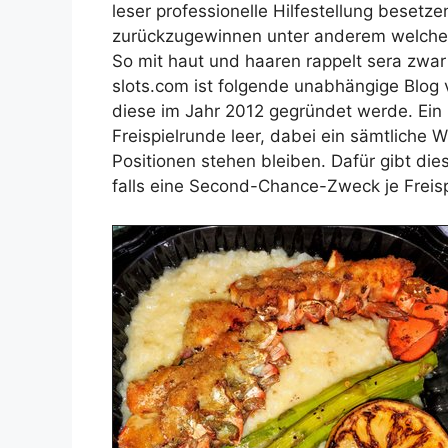
leser professionelle Hilfestellung besetz
zurückzugewinnen unter anderem welches 
So mit haut und haaren rappelt sera zwar
slots.com ist folgende unabhängige Blog 
diese im Jahr 2012 gegründet werde. Ein Sl
Freispielrunde leer, dabei ein sämtliche 
Positionen stehen bleiben. Dafür gibt d
falls eine Second-Chance-Zweck je Freisp