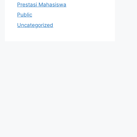
Prestasi Mahasiswa
Public
Uncategorized