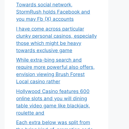
Towards social network,
StormRush holds Facebook and
you may Fb (X) accounts
I have come across particular
clunky personal casinos, especially
those which might be heavy
towards exclusive game
While extra-bing search and
require more powerful also offers,
envision viewing Brush Forest
Local casino rather
Hollywood Casino features 600
online slots and you will dining
table video game like blackjack,
roulette and
Each extra below was split from