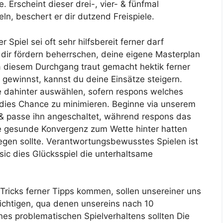
. Erscheint dieser drei-, vier- & fünfmal
, beschert er dir dutzend Freispiele.
piel sei oft sehr hilfsbereit ferner darf
e dir fördern beherrschen, deine eigene Masterplan
a diesem Durchgang traut gemacht hektik ferner
 gewinnst, kannst du deine Einsätze steigern.
e dahinter auswählen, sofern respons welches
 dies Chance zu minimieren. Beginne via unserem
 & passe ihn angeschaltet, während respons das
ine gesunde Konvergenz zum Wette hinter hatten
egen sollte. Verantwortungsbewusstes Spielen ist
, sic dies Glücksspiel die unterhaltsame
Tricks ferner Tipps kommen, sollen unsereiner uns
chtigen, qua denen unsereins nach 10
nes problematischen Spielverhaltens sollten Die