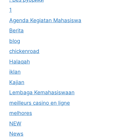
1
Agenda Kegiatan Mahasiswa
Berita
blog
chickenroad
Halaqah
iklan
Kajian
Lembaga Kemahasiswaan
meilleurs casino en ligne
melhores
NEW
News