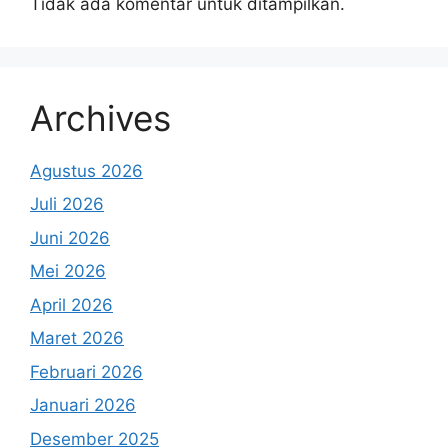
Tidak ada komentar untuk ditampilkan.
Archives
Agustus 2026
Juli 2026
Juni 2026
Mei 2026
April 2026
Maret 2026
Februari 2026
Januari 2026
Desember 2025