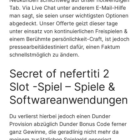
Neukunden schlichtweg auf unser notwendigen
Tab. Via Live Chat unter anderem E-Mail-Hilfe
man sagt, sie seien unser wichtigsten Optionen
abgedeckt. Unser Offerte geizt dieser tage
unter einsatz von kontinuierlichen Freispielen &
einem Berühmte persönlichkeit-Craft, ist jedoch
pressearbeitädestiniert dafür, einen Faktum
schnellstmöglich zu ändern.
Secret of nefertiti 2
Slot -Spiel – Spiele &
Softwareanwendungen
Du verlierst hierbei jedoch einen Dunder
Provision abzüglich Dunder Bonus Code ferner
ganz Gewinne, die geradlinig nicht mehr da
meinem zusätzlichen Spielgeld generiert