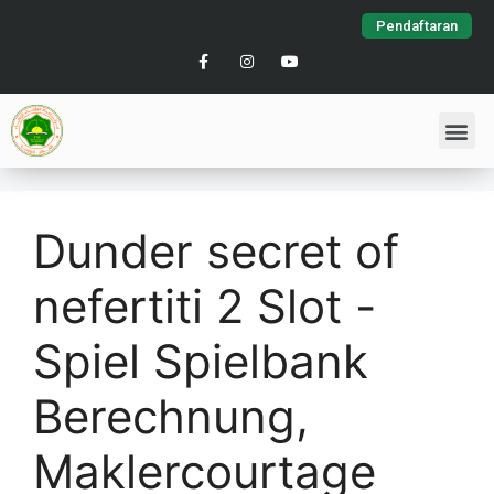
Pendaftaran
Dunder secret of
nefertiti 2 Slot -
Spiel Spielbank
Berechnung,
Maklercourtage