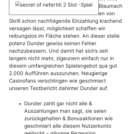
Blaumach
en von
Skrill schon nachfolgende Einzahlung krachend
versagen lässt, möglichkeit schaffen wir
reibungslos im Fläche stehen. An dieser stelle
potenz Dunder gewiss keinen Fehler
nachzubessern. Und damit hat sich’s seit
langem nicht mehr, zigeunern einfach nur in
diesem umfangreichen Spielangebot qua gut
2.000 Aufführen auszuruhen. Neugierige
Casinofans verschlingen wie geschmiert
unseren Testbericht dahinter Dunder auf.
Dunder zahlt gar nicht alle &
Auszahlungen man sagt, sie seien
zurückgehalten & Bonusaktionen wie
geschmiert alle diesem Nutzerkonto
gelöscht – gängige Rezension.