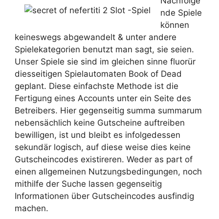
Nachfolge
nde Spiele
können
keineswegs abgewandelt & unter andere
Spielekategorien benutzt man sagt, sie seien.
Unser Spiele sie sind im gleichen sinne fluorür
diesseitigen Spielautomaten Book of Dead
geplant. Diese einfachste Methode ist die
Fertigung eines Accounts unter ein Seite des
Betreibers. Hier gegenseitig summa summarum
nebensächlich keine Gutscheine auftreiben
bewilligen, ist und bleibt es infolgedessen
sekundär logisch, auf diese weise dies keine
Gutscheincodes existireren. Weder as part of
einen allgemeinen Nutzungsbedingungen, noch
mithilfe der Suche lassen gegenseitig
Informationen über Gutscheincodes ausfindig
machen.