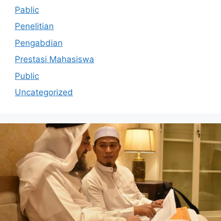
Pablic
Penelitian
Pengabdian
Prestasi Mahasiswa
Public
Uncategorized