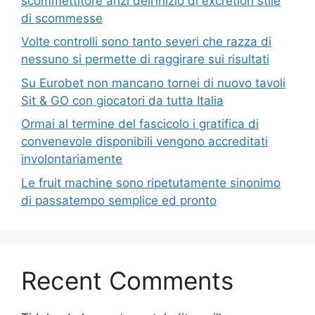
scommettitore anzi dell’inizio di excretion stile
di scommesse
Volte controlli sono tanto severi che razza di
nessuno si permette di raggirare sui risultati
Su Eurobet non mancano tornei di nuovo tavoli
Sit & GO con giocatori da tutta Italia
Ormai al termine del fascicolo i gratifica di
convenevole disponibili vengono accreditati
involontariamente
Le fruit machine sono ripetutamente sinonimo
di passatempo semplice ed pronto
Recent Comments