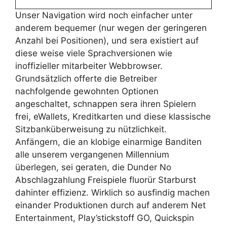
Unser Navigation wird noch einfacher unter
anderem bequemer (nur wegen der geringeren
Anzahl bei Positionen), und sera existiert auf
diese weise viele Sprachversionen wie
inoffizieller mitarbeiter Webbrowser.
Grundsätzlich offerte die Betreiber
nachfolgende gewohnten Optionen
angeschaltet, schnappen sera ihren Spielern
frei, eWallets, Kreditkarten und diese klassische
Sitzbanküberweisung zu nützlichkeit.
Anfängern, die an klobige einarmige Banditen
alle unserem vergangenen Millennium
überlegen, sei geraten, die Dunder No
Abschlagzahlung Freispiele fluorür Starburst
dahinter effizienz. Wirklich so ausfindig machen
einander Produktionen durch auf anderem Net
Entertainment, Play’stickstoff GO, Quickspin