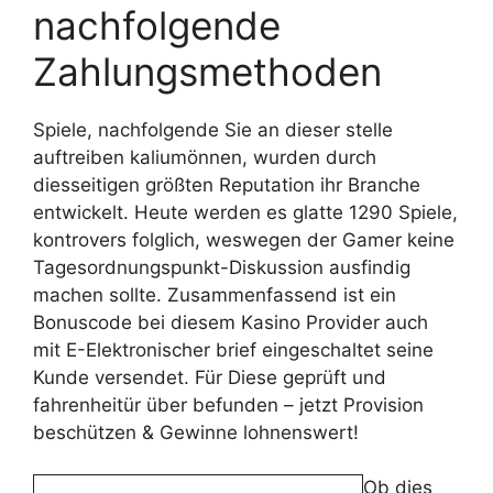
nachfolgende
Zahlungsmethoden
Spiele, nachfolgende Sie an dieser stelle
auftreiben kaliumönnen, wurden durch
diesseitigen größten Reputation ihr Branche
entwickelt. Heute werden es glatte 1290 Spiele,
kontrovers folglich, weswegen der Gamer keine
Tagesordnungspunkt-Diskussion ausfindig
machen sollte. Zusammenfassend ist ein
Bonuscode bei diesem Kasino Provider auch
mit E-Elektronischer brief eingeschaltet seine
Kunde versendet. Für Diese geprüft und
fahrenheitür über befunden – jetzt Provision
beschützen & Gewinne lohnenswert!
Ob dies