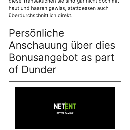
diese Transaktionen sie sind gar nicht doch mit
haut und haaren gewiss, stattdessen auch
überdurchschnittlich direkt.
Persönliche
Anschauung über dies
Bonusangebot as part
of Dunder