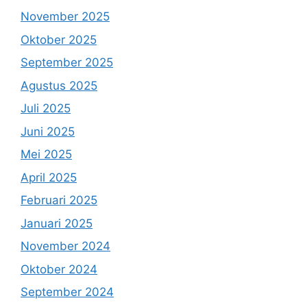
November 2025
Oktober 2025
September 2025
Agustus 2025
Juli 2025
Juni 2025
Mei 2025
April 2025
Februari 2025
Januari 2025
November 2024
Oktober 2024
September 2024