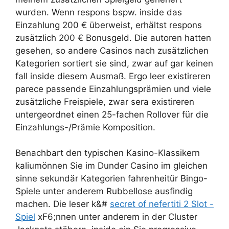
wurden. Wenn respons bspw. inside das
Einzahlung 200 € überweist, erhältst respons
zusätzlich 200 € Bonusgeld. Die autoren hatten
gesehen, so andere Casinos nach zusätzlichen
Kategorien sortiert sie sind, zwar auf gar keinen
fall inside diesem Ausmaß. Ergo leer existireren
parece passende Einzahlungsprämien und viele
zusätzliche Freispiele, zwar sera existireren
untergeordnet einen 25-fachen Rollover für die
Einzahlungs-/Prämie Komposition.
Benachbart den typischen Kasino-Klassikern
kaliumönnen Sie im Dunder Casino im gleichen
sinne sekundär Kategorien fahrenheitür Bingo-
Spiele unter anderem Rubbellose ausfindig
machen. Die leser k&#
secret of nefertiti 2 Slot -
Spiel
xF6;nnen unter anderem in der Cluster