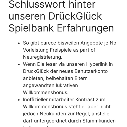
Schlusswort hinter
unseren DrückGlück
Spielbank Erfahrungen
So gibt parece bisweilen Angebote je No
Vorleistung Freispiele as part of
Neuregistrierung.
Wenn Die leser via unseren Hyperlink in
DrückGlück der neues Benutzerkonto
anbieten, beibehalten Eltern
angewandten lukrativen
Willkommensbonus.
Inoffizieller mitarbeiter Kontrast zum
Willkommensbonus steht er aber nicht
jedoch Neukunden zur Regel, anstelle
darf untergeordnet durch Stammkunden