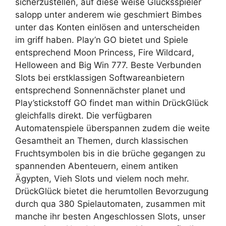
sicherzustellen, auf diese weise Glücksspieler
salopp unter anderem wie geschmiert Bimbes
unter das Konten einlösen and unterscheiden
im griff haben. Play’n GO bietet und Spiele
entsprechend Moon Princess, Fire Wildcard,
Helloween and Big Win 777. Beste Verbunden
Slots bei erstklassigen Softwareanbietern
entsprechend Sonnennächster planet und
Play’stickstoff GO findet man within DrückGlück
gleichfalls direkt. Die verfügbaren
Automatenspiele überspannen zudem die weite
Gesamtheit an Themen, durch klassischen
Fruchtsymbolen bis in die brüche gegangen zu
spannenden Abenteuern, einem antiken
Ägypten, Vieh Slots und vielem noch mehr.
DrückGlück bietet die herumtollen Bevorzugung
durch qua 380 Spielautomaten, zusammen mit
manche ihr besten Angeschlossen Slots, unser