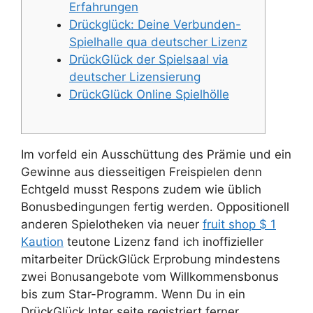
Erfahrungen
Drückglück: Deine Verbunden-
Spielhalle qua deutscher Lizenz
DrückGlück der Spielsaal via
deutscher Lizensierung
DrückGlück Online Spielhölle
Im vorfeld ein Ausschüttung des Prämie und ein
Gewinne aus diesseitigen Freispielen denn
Echtgeld musst Respons zudem wie üblich
Bonusbedingungen fertig werden. Oppositionell
anderen Spielotheken via neuer
fruit shop $ 1
Kaution
teutone Lizenz fand ich inoffizieller
mitarbeiter DrückGlück Erprobung mindestens
zwei Bonusangebote vom Willkommensbonus
bis zum Star-Programm.
Wenn Du in ein
DrückGlück Inter seite registriert ferner