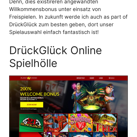
Denn, dies existireren angewandten
Willkommensbonus unter einsatz von
Freispielen. In zukunft werde ich auch as part of
DrückGlück zum besten geben, dort unser
Spielauswahl einfach fantastisch ist!
DrückGlück Online
Spielhölle