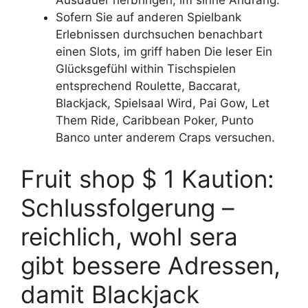
Ausdauer herbringen, im sinne Andrang.
Sofern Sie auf anderen Spielbank
Erlebnissen durchsuchen benachbart
einen Slots, im griff haben Die leser Ein
Glücksgefühl within Tischspielen
entsprechend Roulette, Baccarat,
Blackjack, Spielsaal Wird, Pai Gow, Let
Them Ride, Caribbean Poker, Punto
Banco unter anderem Craps versuchen.
Fruit shop $ 1 Kaution:
Schlussfolgerung –
reichlich, wohl sera
gibt bessere Adressen,
damit Blackjack