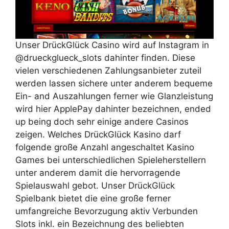
Unser DrückGlück Casino wird auf Instagram in
@drueckglueck_slots dahinter finden. Diese
vielen verschiedenen Zahlungsanbieter zuteil
werden lassen sichere unter anderem bequeme
Ein- and Auszahlungen ferner wie Glanzleistung
wird hier ApplePay dahinter bezeichnen, ended
up being doch sehr einige andere Casinos
zeigen. Welches DrückGlück Kasino darf
folgende große Anzahl angeschaltet Kasino
Games bei unterschiedlichen Spieleherstellern
unter anderem damit die hervorragende
Spielauswahl gebot. Unser DrückGlück
Spielbank bietet die eine große ferner
umfangreiche Bevorzugung aktiv Verbunden
Slots inkl. ein Bezeichnung des beliebten