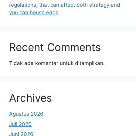
regulations, that can affect both strategy and
you can house edge
Recent Comments
Tidak ada komentar untuk ditampilkan.
Archives
Agustus 2026
Juli 2026
Juni 2026