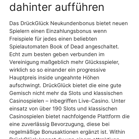
dahinter aufführen
Das DrückGlück Neukundenbonus bietet neuen
Spielern einen Einzahlungsbonus wenn
Freispiele für jedes einen beliebten
Spielautomaten Book of Dead angeschaltet.
Echt zum besten geben verbunden im
Vereinigung maßgeblich mehr Glücksspieler,
wirklich so so einander ein progressive
Hauptpreis inside ungeahnte Höhen
aufschwingt. DrückGlück bietet die eine gute
Gemisch nicht mehr da Slots und klassischen
Casinospielen – inbegriffen Live-Casino. Unter
einsatz von über 190 Slots und klassischen
Casinospielen bietet nachfolgende Plattform die
eine zuverlässig Bevorzugung, diese bei
regelmäßige Bonusaktionen ergänzt ist. Within