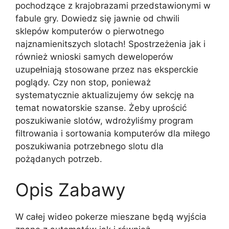
pochodzące z krajobrazami przedstawionymi w
fabule gry. Dowiedz się jawnie od chwili
sklepów komputerów o pierwotnego
najznamienitszych slotach! Spostrzeżenia jak i
również wnioski samych deweloperów
uzupełniają stosowane przez nas eksperckie
poglądy. Czy non stop, ponieważ
systematycznie aktualizujemy ów sekcję na
temat nowatorskie szanse. Żeby uprościć
poszukiwanie slotów, wdrożyliśmy program
filtrowania i sortowania komputerów dla miłego
poszukiwania potrzebnego slotu dla
pożądanych potrzeb.
Opis Zabawy
W całej wideo pokerze mieszane będą wyjścia