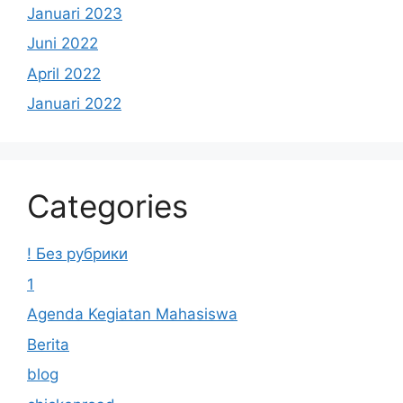
Januari 2023
Juni 2022
April 2022
Januari 2022
Categories
! Без рубрики
1
Agenda Kegiatan Mahasiswa
Berita
blog