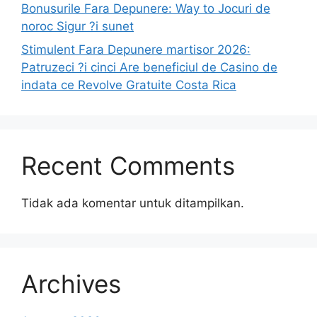
Bonusurile Fara Depunere: Way to Jocuri de
noroc Sigur ?i sunet
Stimulent Fara Depunere martisor 2026:
Patruzeci ?i cinci Are beneficiul de Casino de
indata ce Revolve Gratuite Costa Rica
Recent Comments
Tidak ada komentar untuk ditampilkan.
Archives