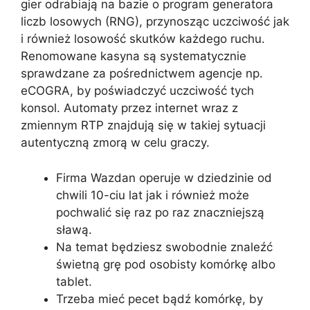
gier odrabiają na bazie o program generatora
liczb losowych (RNG), przynosząc uczciwość jak
i również losowość skutków każdego ruchu.
Renomowane kasyna są systematycznie
sprawdzane za pośrednictwem agencje np.
eCOGRA, by poświadczyć uczciwość tych
konsol. Automaty przez internet wraz z
zmiennym RTP znajdują się w takiej sytuacji
autentyczną zmorą w celu graczy.
Firma Wazdan operuje w dziedzinie od
chwili 10-ciu lat jak i również może
pochwalić się raz po raz znaczniejszą
sławą.
Na temat będziesz swobodnie znaleźć
świetną grę pod osobisty komórkę albo
tablet.
Trzeba mieć pecet bądź komórkę, by