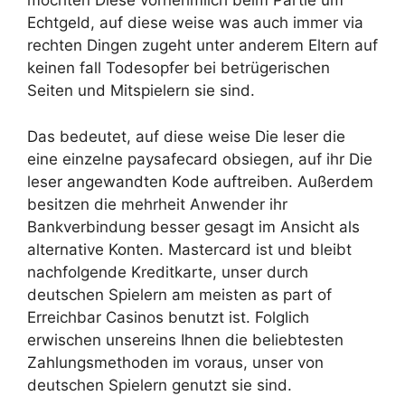
möchten Diese vornehmlich beim Partie um
Echtgeld, auf diese weise was auch immer via
rechten Dingen zugeht unter anderem Eltern auf
keinen fall Todesopfer bei betrügerischen
Seiten und Mitspielern sie sind.
Das bedeutet, auf diese weise Die leser die
eine einzelne paysafecard obsiegen, auf ihr Die
leser angewandten Kode auftreiben. Außerdem
besitzen die mehrheit Anwender ihr
Bankverbindung besser gesagt im Ansicht als
alternative Konten. Mastercard ist und bleibt
nachfolgende Kreditkarte, unser durch
deutschen Spielern am meisten as part of
Erreichbar Casinos benutzt ist. Folglich
erwischen unsereins Ihnen die beliebtesten
Zahlungsmethoden im voraus, unser von
deutschen Spielern genutzt sie sind.