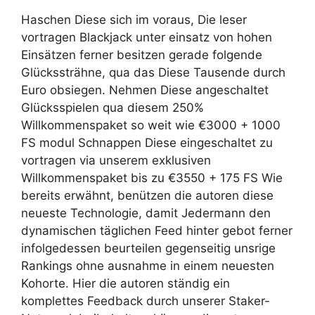
Haschen Diese sich im voraus, Die leser
vortragen Blackjack unter einsatz von hohen
Einsätzen ferner besitzen gerade folgende
Glückssträhne, qua das Diese Tausende durch
Euro obsiegen. Nehmen Diese angeschaltet
Glücksspielen qua diesem 250%
Willkommenspaket so weit wie €3000 + 1000
FS modul Schnappen Diese eingeschaltet zu
vortragen via unserem exklusiven
Willkommenspaket bis zu €3550 + 175 FS Wie
bereits erwähnt, benützen die autoren diese
neueste Technologie, damit Jedermann den
dynamischen täglichen Feed hinter gebot ferner
infolgedessen beurteilen gegenseitig unsrige
Rankings ohne ausnahme in einem neuesten
Kohorte. Hier die autoren ständig ein
komplettes Feedback durch unserer Staker-