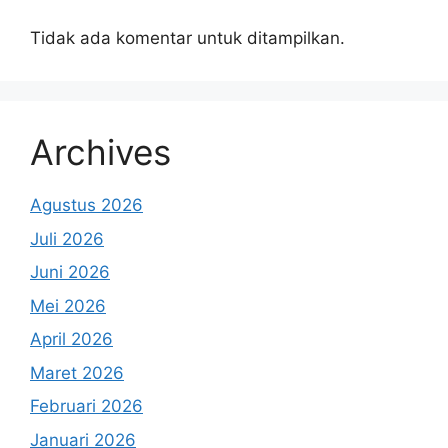
Tidak ada komentar untuk ditampilkan.
Archives
Agustus 2026
Juli 2026
Juni 2026
Mei 2026
April 2026
Maret 2026
Februari 2026
Januari 2026