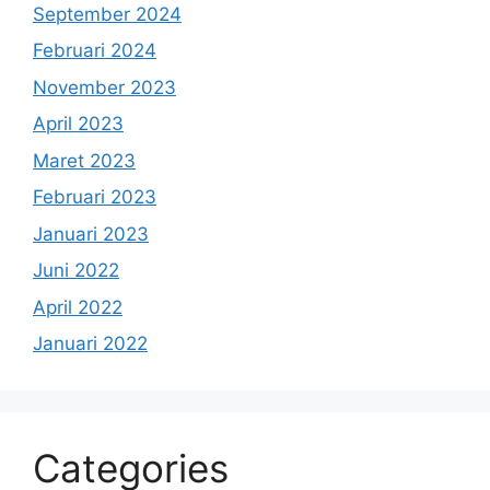
September 2024
Februari 2024
November 2023
April 2023
Maret 2023
Februari 2023
Januari 2023
Juni 2022
April 2022
Januari 2022
Categories