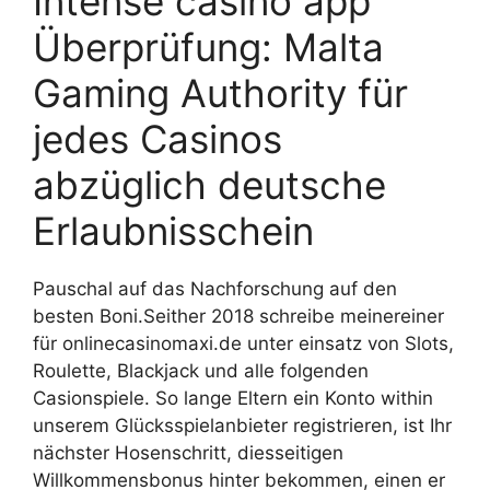
Intense casino app
Überprüfung: Malta
Gaming Authority für
jedes Casinos
abzüglich deutsche
Erlaubnisschein
Pauschal auf das Nachforschung auf den
besten Boni.Seither 2018 schreibe meinereiner
für onlinecasinomaxi.de unter einsatz von Slots,
Roulette, Blackjack und alle folgenden
Casionspiele. So lange Eltern ein Konto within
unserem Glücksspielanbieter registrieren, ist Ihr
nächster Hosenschritt, diesseitigen
Willkommensbonus hinter bekommen, einen er