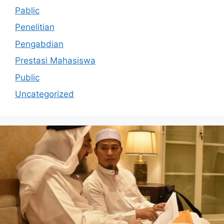
Pablic
Penelitian
Pengabdian
Prestasi Mahasiswa
Public
Uncategorized