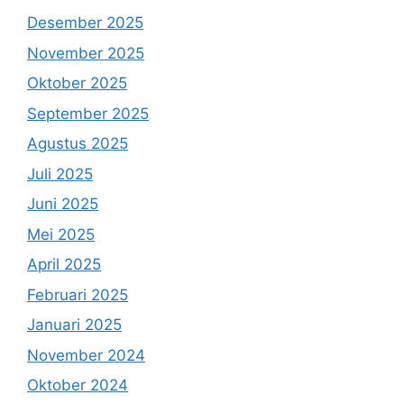
Desember 2025
November 2025
Oktober 2025
September 2025
Agustus 2025
Juli 2025
Juni 2025
Mei 2025
April 2025
Februari 2025
Januari 2025
November 2024
Oktober 2024