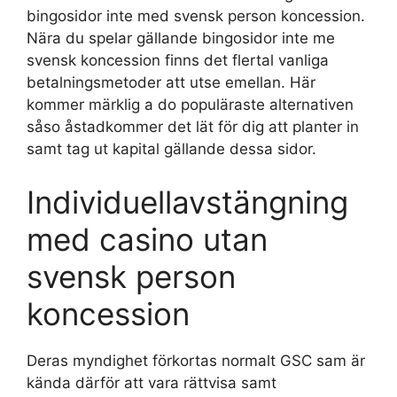
bingosidor inte med svensk person koncession.
Nära du spelar gällande bingosidor inte me
svensk koncession finns det flertal vanliga
betalningsmetoder att utse emellan. Här
kommer märklig a do populäraste alternativen
såso åstadkommer det lät för dig att planter in
samt tag ut kapital gällande dessa sidor.
Individuellavstängning
med casino utan
svensk person
koncession
Deras myndighet förkortas normalt GSC sam är
kända därför att vara rättvisa samt