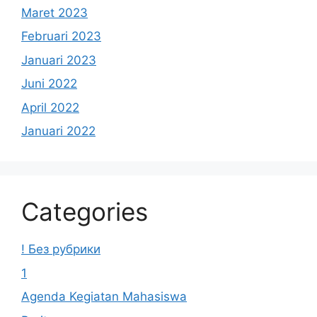
Maret 2023
Februari 2023
Januari 2023
Juni 2022
April 2022
Januari 2022
Categories
! Без рубрики
1
Agenda Kegiatan Mahasiswa