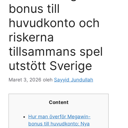
bonus till
huvudkonto och
riskerna
tillsammans spel
utstött Sverige
Maret 3, 2026
oleh
Sayyid Jundullah
Content
Hur man överför Megawin-
bonus till huvudkonto: Nya