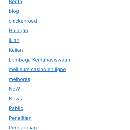
Berita
blog
chickenroad
Halaqah
iklan
Kajian
Lembaga Kemahasiswaan
meilleurs casino en ligne
melhores
NEW
News
Pablic
Penelitian
Pengabdian