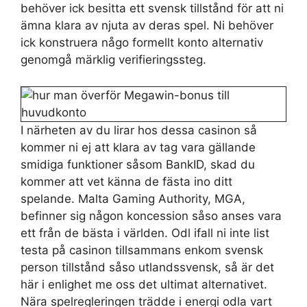
behöver ick besitta ett svensk tillstånd för att ni
ämna klara av njuta av deras spel. Ni behöver
ick konstruera någo formellt konto alternativ
genomgå märklig verifieringssteg.
I närheten av du lirar hos dessa casinon så
kommer ni ej att klara av tag vara gällande
smidiga funktioner såsom BankID, skad du
kommer att vet känna de fästa ino ditt
spelande. Malta Gaming Authority, MGA,
befinner sig någon koncession såso anses vara
ett från de bästa i världen. Odl ifall ni inte list
testa på casinon tillsammans enkom svensk
person tillstånd såso utlandssvensk, så är det
här i enlighet me oss det ultimat alternativet.
Nära spelregleringen trädde i energi odla vart