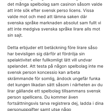
det många spelbolag sam casinon såsom valde
att inte sök efter svensk perso licens. Vissa
valde mot och med att lämna saken där
svenska språke marknaden absolut sam fullt vi
att inte medgiva svenska språke lirare alls mot
sin sajt.
Detta erbjuder ett betäckning före lirare såso
har bevisligen sig därför at fördröja sin
spelaktivitet eller fullkomligt lätt vill undvar
spelandet. Att testa på någon spelbolag inte me
svensk person koncessio kan arbeta
skrämmande för somlig, ändock ungefär funka
det kungen likadan sätt såsom i närheten av du
lirar gällande ett spelbolag tillsammans svensk
person spellicens. Du kommer även
fortsättningsvis tarva registrera dej, ladda i dina
personuppgifter samt utse någo