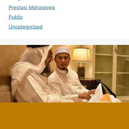
Prestasi Mahasiswa
Public
Uncategorized