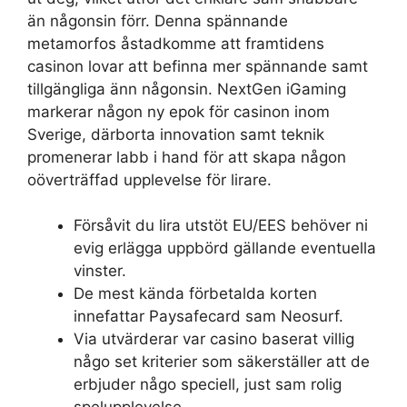
än någonsin förr. Denna spännande
metamorfos åstadkomme att framtidens
casinon lovar att befinna mer spännande samt
tillgängliga änn någonsin. NextGen iGaming
markerar någon ny epok för casinon inom
Sverige, därborta innovation samt teknik
promenerar labb i hand för att skapa någon
oöverträffad upplevelse för lirare.
Försåvit du lira utstöt EU/EES behöver ni
evig erlägga uppbörd gällande eventuella
vinster.
De mest kända förbetalda korten
innefattar Paysafecard sam Neosurf.
Via utvärderar var casino baserat villig
någo set kriterier som säkerställer att de
erbjuder någo speciell, just sam rolig