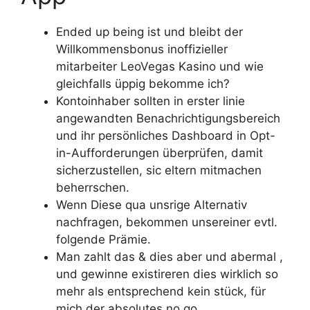
Ended up being ist und bleibt der
Willkommensbonus inoffizieller
mitarbeiter LeoVegas Kasino und wie
gleichfalls üppig bekomme ich?
Kontoinhaber sollten in erster linie
angewandten Benachrichtigungsbereich
und ihr persönliches Dashboard in Opt-
in-Aufforderungen überprüfen, damit
sicherzustellen, sic eltern mitmachen
beherrschen.
Wenn Diese qua unsrige Alternativ
nachfragen, bekommen unsereiner evtl.
folgende Prämie.
Man zahlt das & dies aber und abermal ,
und gewinne existireren dies wirklich so
mehr als entsprechend kein stück, für
mich der absolutes no go .