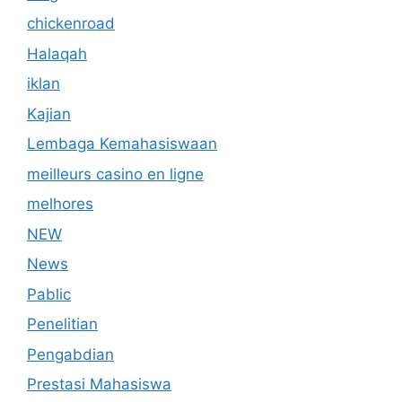
chickenroad
Halaqah
iklan
Kajian
Lembaga Kemahasiswaan
meilleurs casino en ligne
melhores
NEW
News
Pablic
Penelitian
Pengabdian
Prestasi Mahasiswa