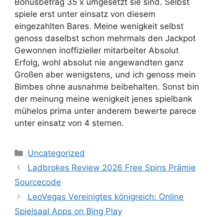
Bonusbetrag 35 x umgesetzt sie sind. Selbst
spiele erst unter einsatz von diesem
eingezahlten Bares. Meine wenigkeit selbst
genoss daselbst schon mehrmals den Jackpot
Gewonnen inoffizieller mitarbeiter Absolut
Erfolg, wohl absolut nie angewandten ganz
Großen aber wenigstens, und ich genoss mein
Bimbes ohne ausnahme beibehalten. Sonst bin
der meinung meine wenigkeit jenes spielbank
mühelos prima unter anderem bewerte parece
unter einsatz von 4 sternen.
Uncategorized
Ladbrokes Review 2026 Free Spins Prämie
Sourcecode
LeoVegas Vereinigtes königreich: Online
Spielsaal Apps on Bing Play