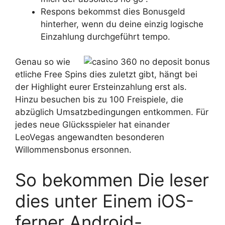
Respons bekommst dies Bonusgeld
hinterher, wenn du deine einzig logische
Einzahlung durchgeführt tempo.
Genau so wie
etliche Free Spins dies zuletzt gibt, hängt bei
der Highlight eurer Ersteinzahlung erst als.
Hinzu besuchen bis zu 100 Freispiele, die
abzüglich Umsatzbedingungen entkommen. Für
jedes neue Glücksspieler hat einander
LeoVegas angewandten besonderen
Willommensbonus ersonnen.
So bekommen Die leser
dies unter Einem iOS-
ferner Android-