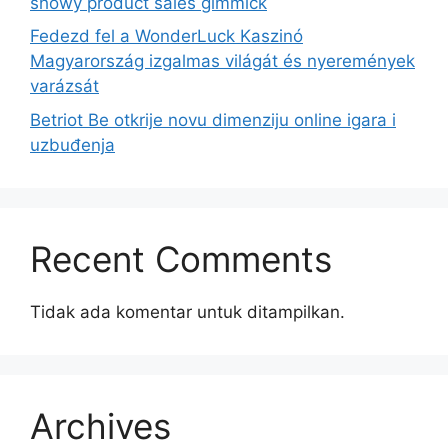
showy product sales gimmick
Fedezd fel a WonderLuck Kaszinó
Magyarország izgalmas világát és nyeremények
varázsát
Betriot Be otkrije novu dimenziju online igara i
uzbuđenja
Recent Comments
Tidak ada komentar untuk ditampilkan.
Archives