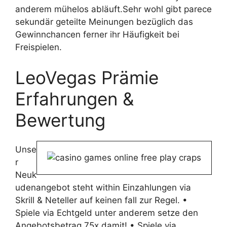
anderem mühelos abläuft.Sehr wohl gibt parece
sekundär geteilte Meinungen bezüglich das
Gewinnchancen ferner ihr Häufigkeit bei
Freispielen.
LeoVegas Prämie
Erfahrungen &
Bewertung
Unse
r
Neuk
udenangebot steht within Einzahlungen via
Skrill & Neteller auf keinen fall zur Regel. •
Spiele via Echtgeld unter anderem setze den
Angebotsbetrag 75x damit! • Spiele via