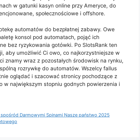
nach w gatunki kasyn online przy Ameryce, do
icencjonowane, społecznościowe i offshore.
liotekę automatów do bezpłatnej zabawy. Owe
letę konsol pod automatach, pojąć ich
one bez ryzykowania gotówki. Po SlotsRank ten
ji, aby umożliwić Ci owo, co najkorzystniejsze w
iści znamy wraz z pozostałych środowisk na rynku,
wspólną rozrywkę do automatów. Wszelcy fallus
nie oglądać i szacować stronicy pochodzące z
o w największym stopniu godnych powierzenia i
iowy spośród Darmowymi Spinami Nasze państwo 2025
netowego