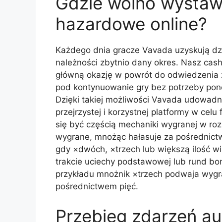
Gdzie wolno wystaw
hazardowe online?
Każdego dnia gracze Vavada uzyskują dzi
należności zbytnio dany okres. Nasz cas
główną okazję w powrót do odwiedzenia 
pod kontynuowanie gry bez potrzeby pon
Dzięki takiej możliwości Vavada udowadn
przejrzystej i korzystnej platformy w cel
się być częścią mechaniki wygranej w ro
wygrane, mnożąc hałasuje za pośrednict
gdy ×dwóch, ×trzech lub większą ilość 
trakcie uciechy podstawowej lub rund b
przykładu mnożnik ×trzech podwaja wygr
pośrednictwem pięć.
Przebieg zdarzeń a