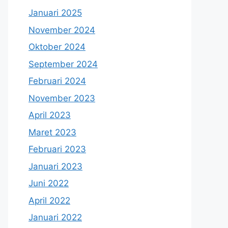
Januari 2025
November 2024
Oktober 2024
September 2024
Februari 2024
November 2023
April 2023
Maret 2023
Februari 2023
Januari 2023
Juni 2022
April 2022
Januari 2022