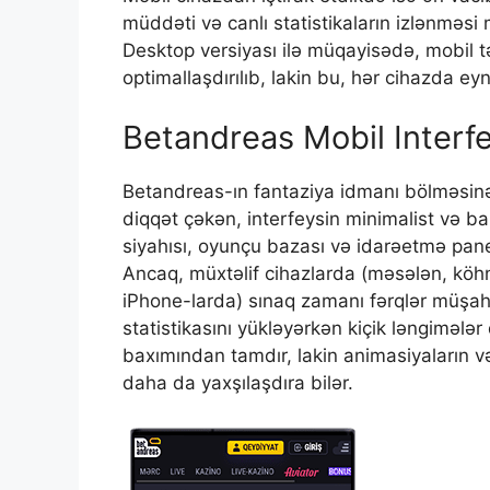
müddəti və canlı statistikaların izlənməsi 
Desktop versiyası ilə müqayisədə, mobil 
optimallaşdırılıb, lakin bu, hər cihazda eyn
Betandreas Mobil Interfe
Betandreas-ın fantaziya idmanı bölməsinə
diqqət çəkən, interfeysin minimalist və b
siyahısı, oyunçu bazası və idarəetmə panel
Ancaq, müxtəlif cihazlarda (məsələn, köhn
iPhone-larda) sınaq zamanı fərqlər müşahi
statistikasını yükləyərkən kiçik ləngimələr
baxımından tamdır, lakin animasiyaların v
daha da yaxşılaşdıra bilər.