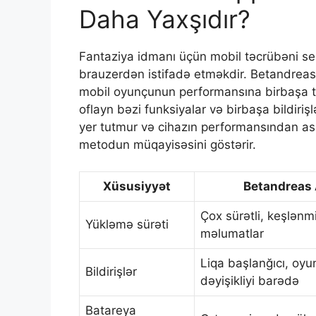
Daha Yaxşıdır?
Fantaziya idmanı üçün mobil təcrübəni se
brauzerdən istifadə etməkdir. Betandreas h
mobil oyunçunun performansına birbaşa təs
oflayn bəzi funksiyalar və birbaşa bildiriş
yer tutmur və cihazın performansından asıl
metodun müqayisəsini göstərir.
Xüsusiyyət
Betandreas
Çox sürətli, keşlənm
Yükləmə sürəti
məlumatlar
Liqa başlanğıcı, oyu
Bildirişlər
dəyişikliyi barədə
Batareya