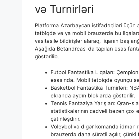
və Turnirləri
Platforma Azərbaycan istifadəçiləri üçün 
tətbiqdə və ya mobil brauzerdə bu liqalara
vasitəsilə bildirişlər alaraq, liqanın baş
Aşağıda Betandreas-da tapılan əsas fanta
göstərilib.
Futbol Fantastika Liqaları: Çempion
əsasında. Mobil tətbiqdə oyunçu seçi
Basketbol Fantastika Turnirləri: NB
ekranda aydın bloklarda göstərilir.
Tennis Fantaziya Yarışları: Qran-sl
statistikalarının cədvəli bəzən çox
çətinləşdirir.
Voleybol və digər komanda idman növ
brauzerdə daha sürətli açılır, çünk