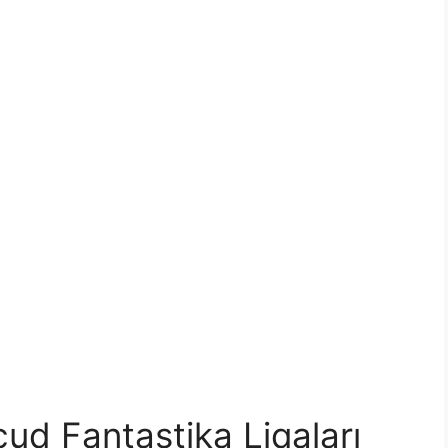
d Fantastika Liqaları