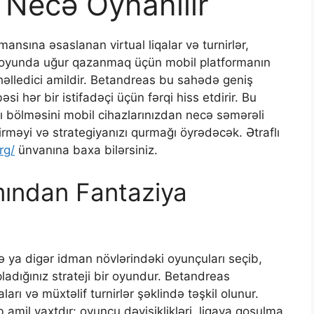
 Necə Oynanılır
ansına əsaslanan virtual liqalar və turnirlər,
 oyunda uğur qazanmaq üçün mobil platformanın
ı həlledici amildir. Betandreas bu sahədə geniş
i hər bir istifadəçi üçün fərqi hiss etdirir. Bu
ı bölməsini mobil cihazlarınızdan necə səmərəli
dirməyi və strategiyanızı qurmağı öyrədəcək. Ətraflı
rg/
ünvanına baxa bilərsiniz.
mından Fantaziya
ə ya digər idman növlərindəki oyunçuları seçib,
opladığınız strateji bir oyundur. Betandreas
rı və müxtəlif turnirlər şəklində təşkil olunur.
 amil vaxtdır: oyunçu dəyişiklikləri, liqaya qoşulma