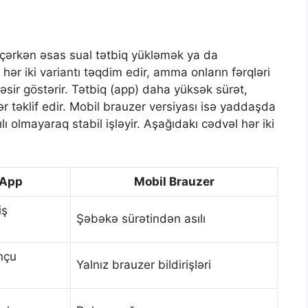
çərkən əsas sual tətbiq yükləmək ya da
ər iki variantı təqdim edir, amma onların fərqləri
ir göstərir. Tətbiq (app) daha yüksək sürət,
lər təklif edir. Mobil brauzer versiyası isə yaddaşda
ı olmayaraq stabil işləyir. Aşağıdakı cədvəl hər iki
 App
Mobil Brauzer
iş
Şəbəkə sürətindən asılı
nçu
Yalnız brauzer bildirişləri