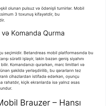
kil olunan pulsuz və ödənişli turnirlər. Mobil
simum 3 toxunuş kifayətdir, bu
ir.
i və Komanda Qurma
u seçimidir. Betandreas mobil platformasında bu
ışı sürətli işləyir, lakin bəzən geniş siyahını
ilir. Komandanızı qurarkən, mərc limitləri və
ən şəkildə yerləşdirilib, bu qərarların tez
anlı cihazlardan istifadə edərkən, oyunçu
ha rahatdır, kiçik ekranlarda isə yalnız əsas
ğundur.
obil Brauzer – Hansı