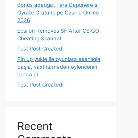
Bonus adaugat Fara Depunere si
Gyrate Gratuite pe Casino Online
2026
Epsilon Removes SF After CS:GO
Cheating Scandal
Test Post Created
Pin up yukle ilə oyunlara asanlıqla
başla, vaxt itirmədən əyləncənin
içində ol
Test Post Created
Recent