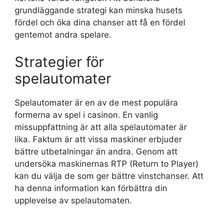
grundläggande strategi kan minska husets
fördel och öka dina chanser att få en fördel
gentemot andra spelare.
Strategier för
spelautomater
Spelautomater är en av de mest populära
formerna av spel i casinon. En vanlig
missuppfattning är att alla spelautomater är
lika. Faktum är att vissa maskiner erbjuder
bättre utbetalningar än andra. Genom att
undersöka maskinernas RTP (Return to Player)
kan du välja de som ger bättre vinstchanser. Att
ha denna information kan förbättra din
upplevelse av spelautomaten.