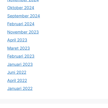
Oktober 2024
September 2024
Februari 2024
November 2023
April 2023
Maret 2023
Februari 2023
Januari 2023
Juni 2022
April 2022
Januari 2022