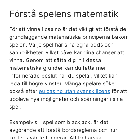
Förstå spelens matematik
För att vinna i casino är det viktigt att förstå de
grundläggande matematiska principerna bakom
spelen. Varje spel har sina egna odds och
sannolikheter, vilket påverkar dina chanser att
vinna. Genom att sätta dig in i dessa
matematiska grunder kan du fatta mer
informerade beslut när du spelar, vilket kan
leda till högre vinster. Många spelare söker
också efter
eu casino utan svensk licens
för att
uppleva nya möjligheter och spänningar i sina
spel.
Exempelvis, i spel som blackjack, är det
avgörande att förstå bordsreglerna och hur
kortens värde fungerar. Att behärska