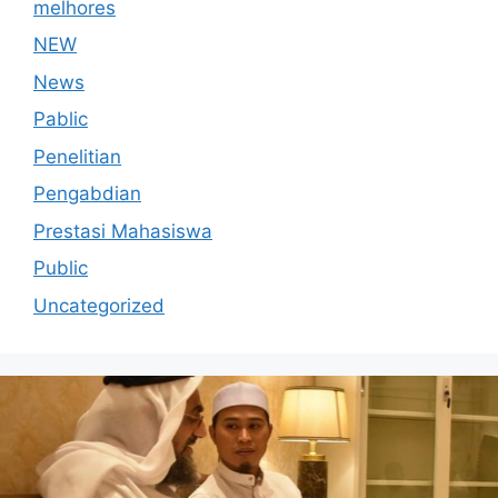
melhores
NEW
News
Pablic
Penelitian
Pengabdian
Prestasi Mahasiswa
Public
Uncategorized