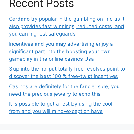
Recent Posts
Cardano try popular in the gambling on line as it
also provides fast winnings, reduced costs, and
you can highest safeguards
Incentives and you may advertising enjoy a
significant part into the boosting your own
gameplay in the online casinos Usa
Skip into the no-put totally free revolves point to
discover the best 100 % free-twist incentives
Casinos are definitely for the fancier side, you
need the precious jewelry to echo this
It is possible to get a rest by using the cool-
from and you will mind-exception have