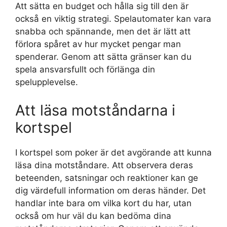
Att sätta en budget och hålla sig till den är
också en viktig strategi. Spelautomater kan vara
snabba och spännande, men det är lätt att
förlora spåret av hur mycket pengar man
spenderar. Genom att sätta gränser kan du
spela ansvarsfullt och förlänga din
spelupplevelse.
Att läsa motståndarna i
kortspel
I kortspel som poker är det avgörande att kunna
läsa dina motståndare. Att observera deras
beteenden, satsningar och reaktioner kan ge
dig värdefull information om deras händer. Det
handlar inte bara om vilka kort du har, utan
också om hur väl du kan bedöma dina