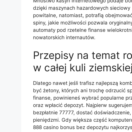
Mnóstwo kasyn internetowego podaje bon
dzięki maszynach hazardowych sieciowy b
powitalne, natomiast, potrafią obejmowa
spiny, jakie możliwości pozwala orygina
automaty pod rzetelne finanse wielokrotni
nowatorskich internautów.
Przepisy na temat 
w całej kuli ziemski
Dlatego nawet jeśli trafisz najlepszą kom
być żetony, których ani trochę odrzucić
finanse, powinieneś wybrać popularne pr
oraz wpłacić depozyt. Najpierw sugeruj
bezpłatnie 77777, dostać doświadczenie
pieniędzmi. Gdy większa część komputerów
888 casino bonus bez depozytu najkorzyst