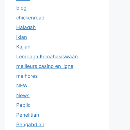
blog
chickenroad
Halaqah
iklan
Kajian
Lembaga Kemahasiswaan
meilleurs casino en ligne
melhores
NEW
News
Pablic
Penelitian
Pengabdian