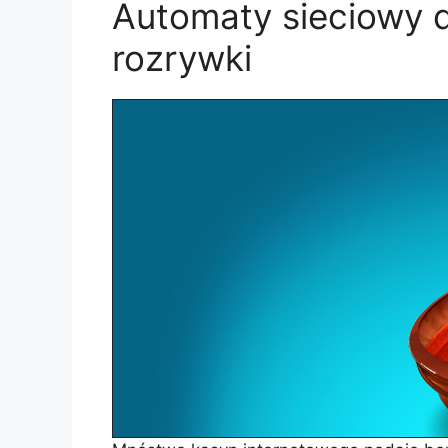
Automaty sieciowy 
rozrywki