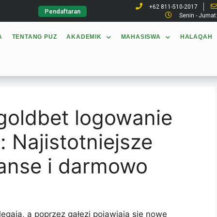
+62 811-510-2017
Pendaftaran
Senin - Jumat
A
TENTANG PUZ
AKADEMIK
MAHASISWA
HALAQAH
goldbet logowanie
: Najistotniejsze
anse i darmowo
gają, a poprzez gałęzi pojawiają się nowe