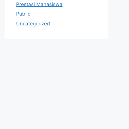
Prestasi Mahasiswa
Public
Uncategorized