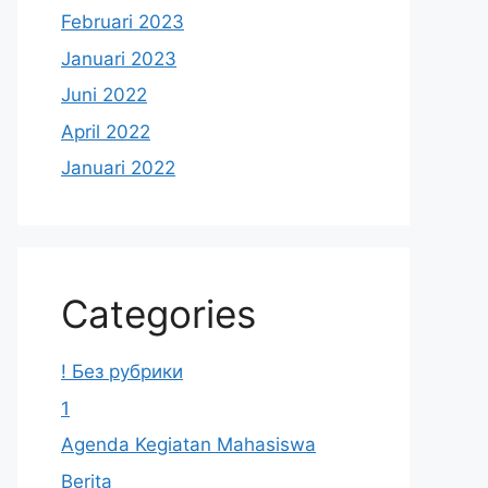
Februari 2023
Januari 2023
Juni 2022
April 2022
Januari 2022
Categories
! Без рубрики
1
Agenda Kegiatan Mahasiswa
Berita