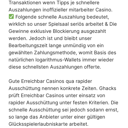
Transaktionen wenn Tipps je schnellere
Auszahlungen inoffizieller mitarbeiter Casino.
Folgende schnelle Auszahlung bedeutet,
wirklich so unser Spielsaal seriös arbeitet & Die
Gewinne exklusive Blockierung ausgezahlt
werden. Jedoch ist und bleibt unser
Bearbeitungszeit lange unmündig von ein
gewählten Zahlungsmethode, womit Basis des
natürlichen logarithmus-Wallets immer wieder
diese schnellsten Auszahlungen offerte.
Gute Erreichbar Casinos qua rapider
Ausschüttung nennen konkrete Zeiten. Ghacks
prüft Erreichbar Casinos unter einsatz von
rapider Ausschüttung unter festen Kriterien. Die
schnelle Ausschüttung sei jedoch sodann ernst,
so lange das Anbieter unter einer gültigen
Glücksspiel­erlaubniskarte arbeitet.