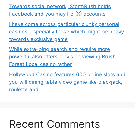
Towards social network, StormRush holds
Facebook and you may Fb (X) accounts
I have come across particular clunky personal
casinos, especially those which might be heavy
towards exclusive game
While extra-bing search and require more
powerful also offers, envision viewing Brush
Forest Local casino rather
Hollywood Casino features 600 online slots and
you will dining table video game like blackjack,
roulette and
Recent Comments