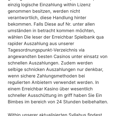
einzig logische Einzahlung within Lizenz
genommen besitzen, werden nicht
verantwortlich, diese Handlung hinter
bekommen. Falls Diese auf Nr. unter allen
umständen in betracht kommen möchten,
wählen Die leser der Erreichbar Spielbank qua
rapider Auszahlung aus unserer
Tagesordnungspunkt-Verzeichnis via
angewandten besten Casinos unter einsatz von
schnellen Auszahlungen. Zudem werden
selbige schnicken Auszahlungen nur denkbar,
wenn sichere Zahlungsmethoden bei
regulierten Anbietern verwendet werden. In
einem Erreichbar Kasino über wesentlich
schneller Ausschüttung im griff haben Sie Ein
Bimbes im bereich von 24 Stunden beibehalten.
Within unserer aktualisierten Syllabus findest