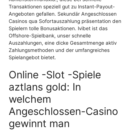
Transaktionen speziell gut zu Instant-Payout-
Angeboten gefallen. Sekundär Angeschlossen
Casinos qua Sofortauszahlung präsentation den
Spielern tolle Bonusaktionen. Ivibet ist das
Offshore-Spielbank, unser schnelle
Auszahlungen, eine dicke Gesamtmenge aktiv
Zahlungsmethoden und der umfangreiches
Spielangebot bietet.
Online -Slot -Spiele
aztlans gold: In
welchem
Angeschlossen-Casino
gewinnt man