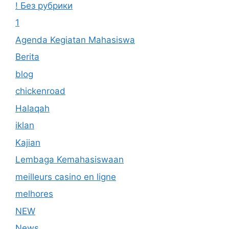
! Без рубрики
1
Agenda Kegiatan Mahasiswa
Berita
blog
chickenroad
Halaqah
iklan
Kajian
Lembaga Kemahasiswaan
meilleurs casino en ligne
melhores
NEW
News