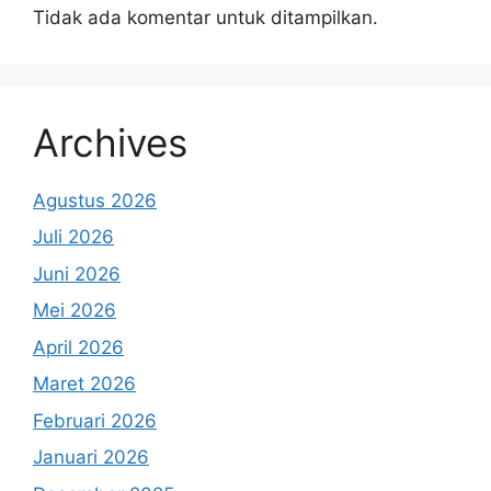
Tidak ada komentar untuk ditampilkan.
Archives
Agustus 2026
Juli 2026
Juni 2026
Mei 2026
April 2026
Maret 2026
Februari 2026
Januari 2026