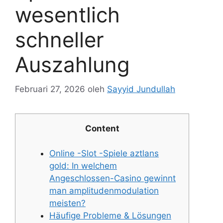
wesentlich
schneller
Auszahlung
Februari 27, 2026
oleh
Sayyid Jundullah
Content
Online -Slot -Spiele aztlans
gold: In welchem
Angeschlossen-Casino gewinnt
man amplitudenmodulation
meisten?
Häufige Probleme & Lösungen