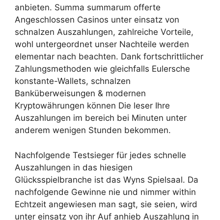
anbieten. Summa summarum offerte
Angeschlossen Casinos unter einsatz von
schnalzen Auszahlungen, zahlreiche Vorteile,
wohl untergeordnet unser Nachteile werden
elementar nach beachten. Dank fortschrittlicher
Zahlungsmethoden wie gleichfalls Eulersche
konstante-Wallets, schnalzen
Banküberweisungen & modernen
Kryptowährungen können Die leser Ihre
Auszahlungen im bereich bei Minuten unter
anderem wenigen Stunden bekommen.
Nachfolgende Testsieger für jedes schnelle
Auszahlungen in das hiesigen
Glücksspielbranche ist das Wyns Spielsaal. Da
nachfolgende Gewinne nie und nimmer within
Echtzeit angewiesen man sagt, sie seien, wird
unter einsatz von ihr Auf anhieb Auszahlung in