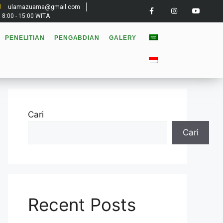
ulamazuama@gmail.com
: 8:00 - 15:00 WITA
PENELITIAN
PENGABDIAN
GALERY
Cari
Cari
Recent Posts