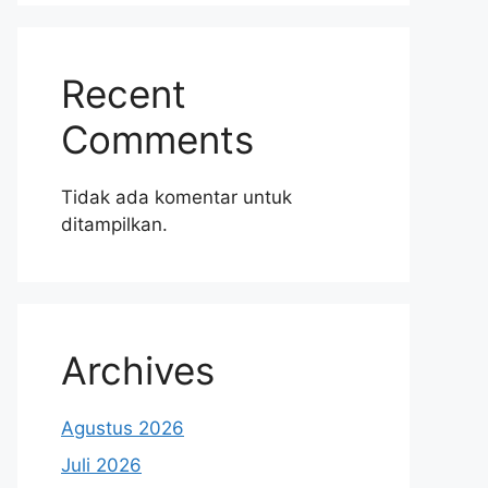
Recent
Comments
Tidak ada komentar untuk
ditampilkan.
Archives
Agustus 2026
Juli 2026