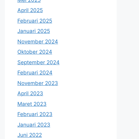
April 2025
Februari 2025
Januari 2025
November 2024
Oktober 2024
September 2024
Februari 2024
November 2023
April 2023
Maret 2023
Februari 2023
Januari 2023
Juni 2022