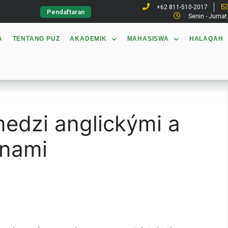
+62 811-510-2017
Pendaftaran
Senin - Jumat
A
TENTANG PUZ
AKADEMIK
MAHASISWA
HALAQAH
medzi anglickými a
ínami