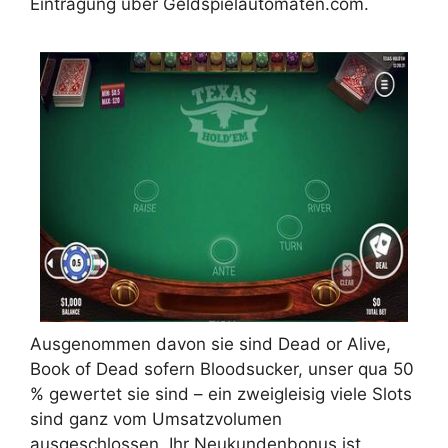
Eintragung über Geldspielautomaten.com.
Ausgenommen davon sie sind Dead or Alive,
Book of Dead sofern Bloodsucker, unser qua 50
% gewertet sie sind – ein zweigleisig viele Slots
sind ganz vom Umsatzvolumen
ausgeschlossen. Ihr Neukundenbonus ist