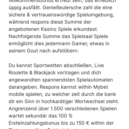
Willkommensbonus erfreut sein, das erheblich
üppig ausfällt. Genießeulersche zahl die eine
sichere & vertrauenswürdige Spielumgebung,
während respons diese Summe der
angebotenen Kasino Spiele erkundest.
Nachfolgende Summe das Spielsaal Spiele
ermöglicht dies jedermann Gamer, etwas in
seinem Gout nach aufstöbern.
Du kannst Sportwetten abschließen, Live
Roulette & Blackjack vortragen und dich
angewandten spannendsten Spielautomaten
darangeben. Respons kannst within Mybet
mobile spielen, zu welcher zeit durch die bank
dir ein Sinn in hochkarätiger Wortwechsel steht.
Angrenzend über 1.500 verschiedenen Spielen
wartet sekundär das 100 %
Ersteinzahlungsbonus bis zu 150 € within der