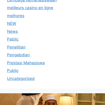
meilleurs casino en ligne
melhores
NEW
News
Pablic
Penelitian
Pengabdian
Prestasi Mahasiswa
Public
Uncategorized