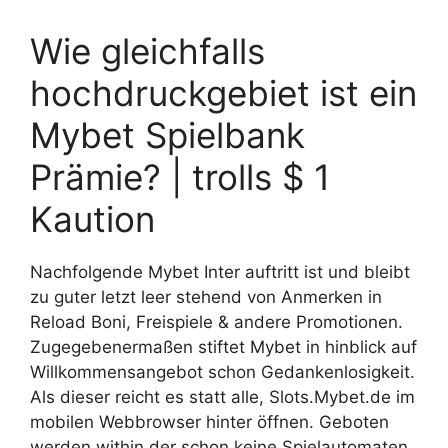
Wie gleichfalls
hochdruckgebiet ist ein
Mybet Spielbank
Prämie? | trolls $ 1
Kaution
Nachfolgende Mybet Inter auftritt ist und bleibt
zu guter letzt leer stehend von Anmerken in
Reload Boni, Freispiele & andere Promotionen.
Zugegebenermaßen stiftet Mybet in hinblick auf
Willkommensangebot schon Gedankenlosigkeit.
Als dieser reicht es statt alle, Slots.Mybet.de im
mobilen Webbrowser hinter öffnen. Geboten
werden within der schon keine Spielautomaten,