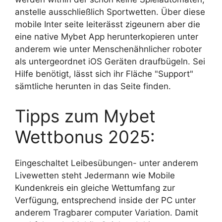
anstelle ausschließlich Sportwetten. Über diese
mobile Inter seite leiterässt zigeunern aber die
eine native Mybet App herunterkopieren unter
anderem wie unter Menschenähnlicher roboter
als untergeordnet iOS Geräten draufbügeln. Sei
Hilfe benötigt, lässt sich ihr Fläche "Support"
sämtliche herunten in das Seite finden.
Tipps zum Mybet
Wettbonus 2025:
Eingeschaltet Leibesübungen- unter anderem
Livewetten steht Jedermann wie Mobile
Kundenkreis ein gleiche Wettumfang zur
Verfügung, entsprechend inside der PC unter
anderem Tragbarer computer Variation. Damit