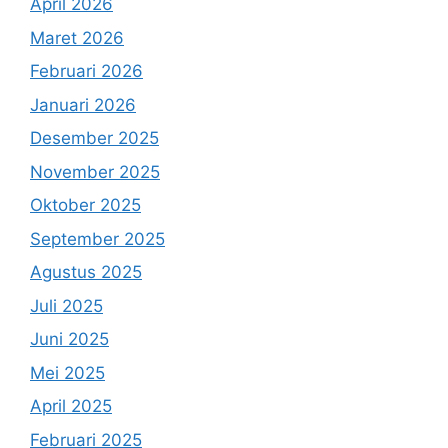
April 2026
Maret 2026
Februari 2026
Januari 2026
Desember 2025
November 2025
Oktober 2025
September 2025
Agustus 2025
Juli 2025
Juni 2025
Mei 2025
April 2025
Februari 2025