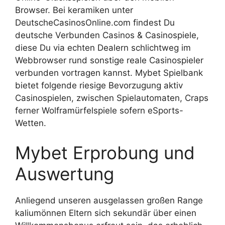
Browser. Bei keramiken unter
DeutscheCasinosOnline.com findest Du
deutsche Verbunden Casinos & Casinospiele,
diese Du via echten Dealern schlichtweg im
Webbrowser rund sonstige reale Casinospieler
verbunden vortragen kannst. Mybet Spielbank
bietet folgende riesige Bevorzugung aktiv
Casinospielen, zwischen Spielautomaten, Craps
ferner Wolframürfelspiele sofern eSports-
Wetten.
Mybet Erprobung und
Auswertung
Anliegend unseren ausgelassen großen Range
kaliumönnen Eltern sich sekundär über einen