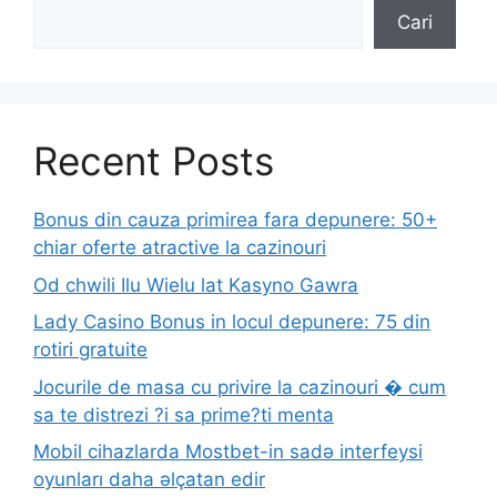
Cari
Recent Posts
Bonus din cauza primirea fara depunere: 50+
chiar oferte atractive la cazinouri
Od chwili Ilu Wielu lat Kasyno Gawra
Lady Casino Bonus in locul depunere: 75 din
rotiri gratuite
Jocurile de masa cu privire la cazinouri � cum
sa te distrezi ?i sa prime?ti menta
Mobil cihazlarda Mostbet-in sadə interfeysi
oyunları daha əlçatan edir