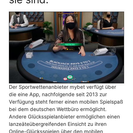
Der Sportwettenanbieter mybet verfügt über
die eine App, nachfolgende seit 2013 zur
Verfügung steht ferner einen mobilen Spielspaß
bei dem deutschen Wettbüro ermöglicht.
Andere Glücksspielanbieter ermöglichen einen
lanzeäteübergreifenden Einsicht zu ihren
Online-Glücksspielen über den mobilen